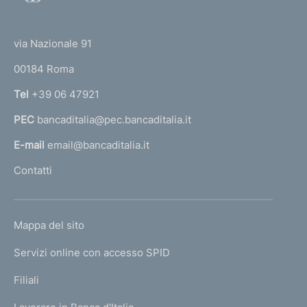
o
(
t
t
e
via Nazionale 91
o
r
00184 Roma
r
n
Tel
+39 06 47921
a
PEC
bancaditalia@pec.bancaditalia.it
a
l
E-mail
email@bancaditalia.it
l
Contatti
'
h
o
L
Mappa del sito
m
I
e
Servizi online con accesso SPID
N
p
K
Filiali
a
U
g