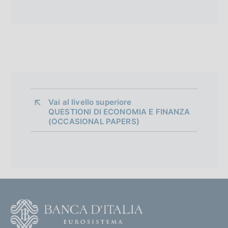
Vai al livello superiore 
QUESTIONI DI ECONOMIA E FINANZA
(OCCASIONAL PAPERS)
F
o