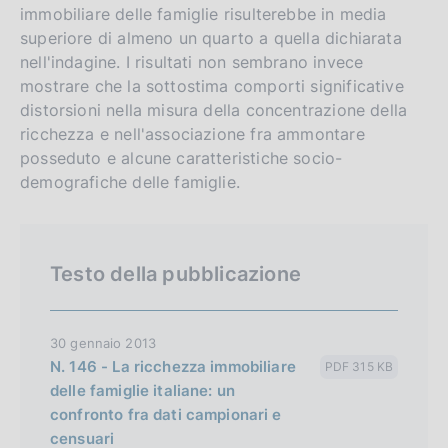
immobiliare delle famiglie risulterebbe in media
l
t
superiore di almeno un quarto a quella dichiarata
i
o
nell'indagine. I risultati non sembrano invece
s
mostrare che la sottostima comporti significative
h
distorsioni nella misura della concentrazione della
v
ricchezza e nell'associazione fra ammontare
e
posseduto e alcune caratteristiche socio-
r
demografiche delle famiglie.
s
i
o
Testo della pubblicazione
n
30 gennaio 2013
N. 146 - La ricchezza immobiliare
PDF 315 KB
delle famiglie italiane: un
confronto fra dati campionari e
censuari