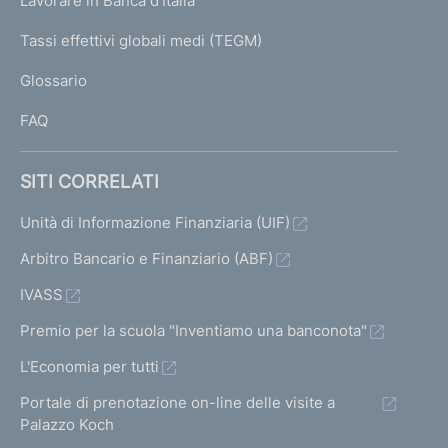
Lavorare in Banca d'Italia
T
e
I
Tassi effettivi globali medi (TEGM)
)
L
Glossario
I
FAQ
SITI CORRELATI
Unità di Informazione Finanziaria (UIF)
Arbitro Bancario e Finanziario (ABF)
IVASS
Premio per la scuola "Inventiamo una banconota"
L'Economia per tutti
Portale di prenotazione on-line delle visite a
Palazzo Koch