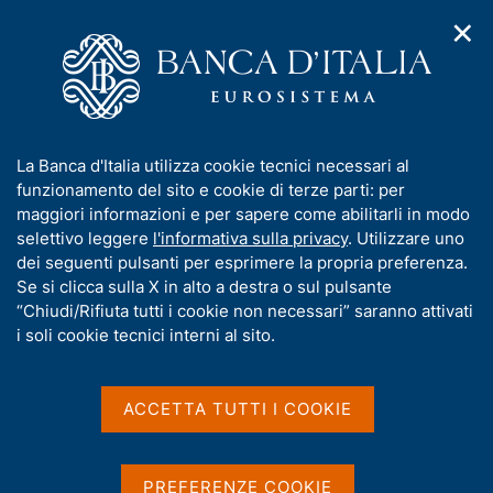
✕
H
A
o
C
p
m
e
r
e
r
i
p
c
Home
/
Pubblicazioni
/
m
a
a
Questioni di Economia e Finanza (Occasional Papers)
/
e
g
n
N. 146 - La ricchezza immobiliare delle famiglie italiane: un
I
La Banca d'Italia utilizza cookie tecnici necessari al
n
e
e
confronto fra dati campionari e censuari
n
funzionamento del sito e cookie di terze parti: per
u
l
d
f
maggiori informazioni e per sapere come abilitarli in modo
i
s
o
selettivo leggere
l'informativa sulla privacy
. Utilizzare uno
n
i
QUESTIONI DI ECONOMIA E FINANZA
r
dei seguenti pulsanti per esprimere la propria preferenza.
a
t
m
Se si clicca sulla X in alto a destra o sul pulsante
(OCCASIONAL PAPERS)
v
o
i
N. 146 - La ricchezza
a
“Chiudi/Rifiuta tutti i cookie non necessari” saranno attivati
g
t
i soli cookie tecnici interni al sito.
immobiliare delle famiglie
a
i
z
v
italiane: un confronto fra
i
a
o
ACCETTA TUTTI I COOKIE
dati campionari e censuari
n
s
e
u
i
di Andrea Neri e Maria Teresa Monteduro
PREFERENZE COOKIE