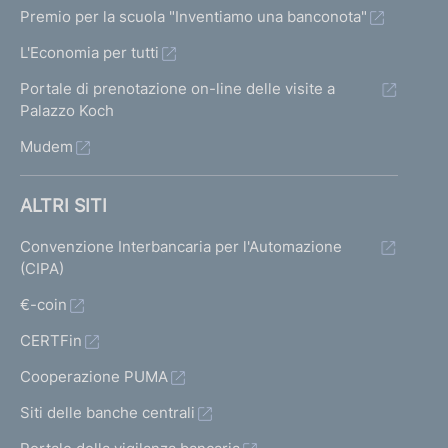
c
c
Premio per la scuola "Inventiamo una banconota"
i
h
h
L'Economia per tutti
e
s
e
Portale di prenotazione on-line delle visite a
r
r
u
Palazzo Koch
m
m
Mudem
l
a
a
t
t
t
ALTRI SITI
a
a
a
Convenzione Interbancaria per l'Automazione
1
p
(CIPA)
t
r
€-coin
i
e
CERTFin
c
Cooperazione PUMA
e
Siti delle banche centrali
d