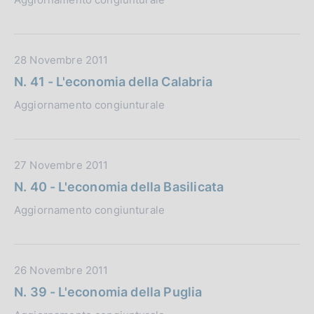
i
a
c
P
a
u
z
b
D
28 Novembre 2011
i
b
a
N. 41 - L'economia della Calabria
o
l
t
n
Aggiornamento congiunturale
i
a
e
c
P
:
a
u
z
b
D
27 Novembre 2011
i
b
a
N. 40 - L'economia della Basilicata
o
l
t
n
Aggiornamento congiunturale
i
a
e
c
P
:
a
u
z
b
D
26 Novembre 2011
i
b
a
N. 39 - L'economia della Puglia
o
l
t
n