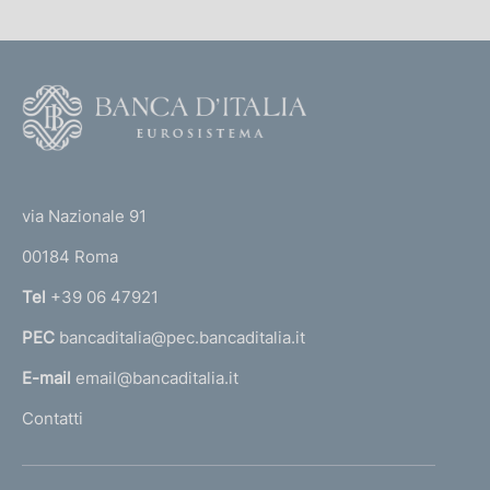
n
c
a
a
a
a
i
o
a
c
e
c
o
i
i
i
i
i
o
m
:
a
m
a
a
a
a
a
m
z
F
a
a
l
l
l
l
i
l
a
o
o
n
n
l
l
l
l
l
n
o
n
(
t
d
a
a
a
a
d
a
d
e
t
e
o
s
s
s
s
via Nazionale 91
:
s
o
i
o
r
d
c
c
c
c
c
d
00184 Roma
r
d
i
h
h
h
h
n
h
i
Tel
+39 06 47921
i
a
s
e
e
e
e
e
s
PEC
bancaditalia@pec.bancaditalia.it
a
a
r
r
r
r
p
r
a
l
E-mail
email@bancaditalia.it
b
m
m
m
m
m
b
a
l
Contatti
i
a
a
a
a
a
i
'
g
h
l
t
t
t
t
t
l
o