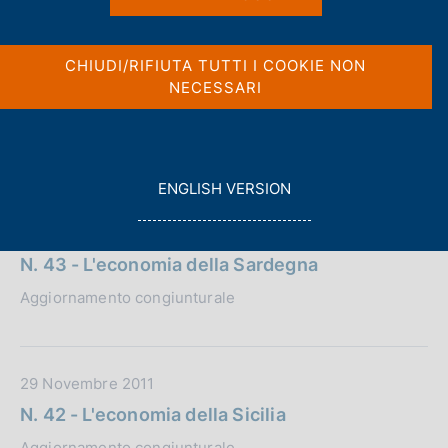
c
nel titolo e nel sommario
o
o
CHIUDI/RIFIUTA TUTTI I COOKIE NON
k
NECESSARI
i
e
Risultati trovati:
45 elementi
:
G
ENGLISH VERSION
O
T
D
30 Novembre 2011
O
a
N. 43 - L'economia della Sardegna
t
Aggiornamento congiunturale
a
P
u
b
D
29 Novembre 2011
b
a
N. 42 - L'economia della Sicilia
l
t
Aggiornamento congiunturale