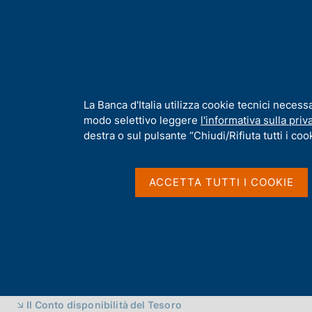
H
Chi s
o
m
e
p
Home
/
Compiti
/
Tesoreria
a
g
I
La Banca d'Italia utilizza cookie tecnici necess
Tesoreria
e
n
modo selettivo leggere
l'informativa sulla priv
f
destra o sul pulsante “Chiudi/Rifiuta tutti i cook
o
r
m
ACCETTA TUTTI I COOKIE
a
t
i
v
a
s
IN QUESTA PAGINA
u
i
Il Conto disponibilità del Tesoro