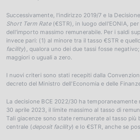
Successivamente, l'indirizzo 2019/7 e la Decision
Short Term Rate
(€STR)
,
in luogo dell'EONIA
,
per 
dell'importo massimo remunerabile. Per i saldi supe
invece pari: (1) al minore tra il tasso €STR e quel
facility
), qualora uno dei due tassi fosse negativo;
maggiori o uguali a zero.
I nuovi criteri sono stati recepiti dalla Convenzi
decreto del Ministro dell'Economia e delle Finanz
La decisione BCE 2022/30 ha temporaneamente rim
30 aprile 2023, il limite massimo al tasso di remun
Tali giacenze sono state remunerate al tasso più b
centrale (
deposit facility
) e lo €STR, anche se pos