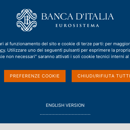
iamo
Compiti
Servizi al cittadino
Pubbli
ari al funzionamento del sito e cookie di terze parti: per maggior
acy
. Utilizzare uno dei seguenti pulsanti per esprimere la propria 
ie non necessari” saranno attivati i soli cookie tecnici interni al 
PREFERENZE COOKIE
CHIUDI/RIFIUTA TUTT
G
ENGLISH VERSION
O
T
O