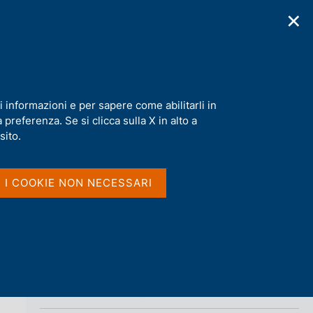
✕
cazioni
Statistiche
Media
|
IT
C
e
r
c
a
i informazioni e per sapere come abilitarli in
n
preferenza. Se si clicca sulla X in alto a
e
Condividi
l
sito.
s
i
S
t
I I COOKIE NON NECESSARI
t
o
a
m
p
a
l
a
p
Vai al livello superiore 
COMPITI
a