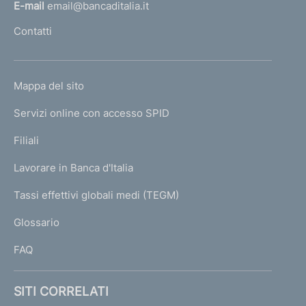
l
E-mail
email@bancaditalia.it
l
Contatti
'
h
o
L
Mappa del sito
m
I
e
Servizi online con accesso SPID
N
p
K
Filiali
a
U
g
Lavorare in Banca d'Italia
T
e
I
Tassi effettivi globali medi (TEGM)
)
L
Glossario
I
FAQ
SITI CORRELATI