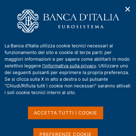
✕
H
A
o
C
p
m
e
r
e
r
i
p
c
Home
/
Compiti
/
m
a
a
Sorveglianza sui mercati e sul sistema dei pagamenti
/
e
g
n
I benchmark finanziari nell'area dell'euro
/
I
La Banca d'Italia utilizza cookie tecnici necessari al
n
e
e
Euro short-term rate (€STR): il risk-free rate per l'area dell'euro
n
funzionamento del sito e cookie di terze parti: per
u
l
d
f
maggiori informazioni e per sapere come abilitarli in modo
i
s
Euro short-term rate
o
selettivo leggere
l'informativa sulla privacy
. Utilizzare uno
n
i
r
dei seguenti pulsanti per esprimere la propria preferenza.
(€STR): il risk-free rate
a
t
m
Se si clicca sulla X in alto a destra o sul pulsante
v
o
per l'area dell'euro
i
a
“Chiudi/Rifiuta tutti i cookie non necessari” saranno attivati
g
t
i soli cookie tecnici interni al sito.
a
i
z
v
i
a
o
ACCETTA TUTTI I COOKIE
Condividi
S
n
s
t
e
u
a
i
m
PREFERENZE COOKIE