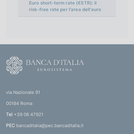
Euro short-term rate (€STR): il
risk-free rate per l'area dell'euro
F
o
o
(
t
t
e
via Nazionale 91
o
r
00184 Roma
r
n
Tel
+39 06 47921
a
PEC
bancaditalia@pec.bancaditalia.it
a