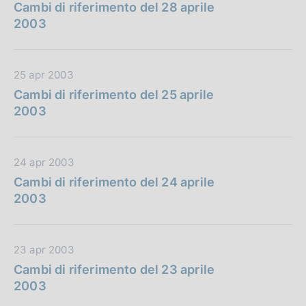
a
Cambi di riferimento del 28 aprile
t
2003
a
P
u
D
25 apr 2003
b
a
Cambi di riferimento del 25 aprile
b
t
2003
l
a
i
P
c
u
D
24 apr 2003
a
b
a
Cambi di riferimento del 24 aprile
z
b
t
2003
i
l
a
o
i
P
n
c
u
e
D
23 apr 2003
a
b
:
a
Cambi di riferimento del 23 aprile
z
b
t
2003
i
l
a
o