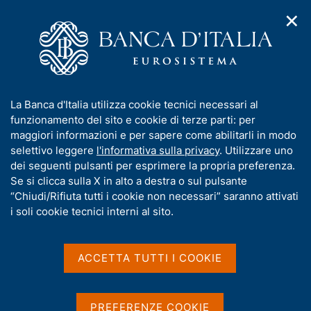
✕
H
A
o
C
p
m
e
r
e
r
i
p
c
Home
/
Compiti
/
Attività sul mercato dei cambi
/
m
a
a
Cambi di riferimento dell'euro
e
g
n
I
La Banca d'Italia utilizza cookie tecnici necessari al
n
e
e
n
funzionamento del sito e cookie di terze parti: per
u
l
d
Cambi di riferimento
f
maggiori informazioni e per sapere come abilitarli in modo
i
s
o
selettivo leggere
l'informativa sulla privacy
. Utilizzare uno
dell'euro
n
i
r
dei seguenti pulsanti per esprimere la propria preferenza.
a
t
m
Se si clicca sulla X in alto a destra o sul pulsante
v
o
i
a
“Chiudi/Rifiuta tutti i cookie non necessari” saranno attivati
g
t
i soli cookie tecnici interni al sito.
I cambi di riferimento dell'euro sono rilevati
a
i
secondo procedure stabilite nell'ambito del Sistema
z
v
i
europeo di banche centrali (SEBC) e si basano su
a
o
ACCETTA TUTTI I COOKIE
una procedura di concertazione tra le principali
n
s
Banche centrali, che si svolge alle 14:10 (ora
e
u
dell'Europa centrale - CET). I cambi pubblicati sono
i
PREFERENZE COOKIE