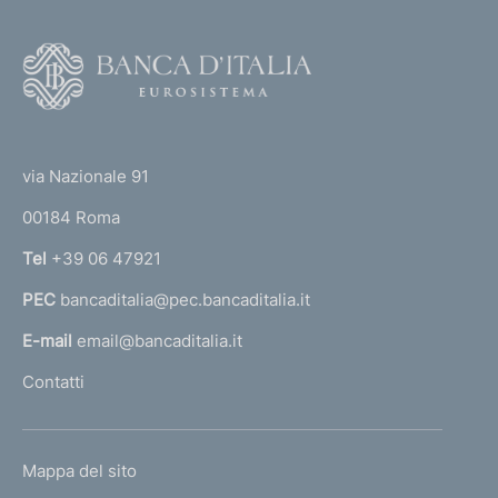
e
i
v
F
o
a
o
6
(
t
0
t
e
via Nazionale 91
5
o
r
00184 Roma
r
n
Tel
+39 06 47921
a
PEC
bancaditalia@pec.bancaditalia.it
a
l
E-mail
email@bancaditalia.it
l
Contatti
'
h
o
L
Mappa del sito
m