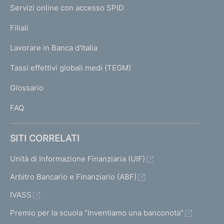
I
e
Servizi online con accesso SPID
N
p
K
Filiali
a
U
g
Lavorare in Banca d'Italia
T
e
I
Tassi effettivi globali medi (TEGM)
)
L
Glossario
I
FAQ
SITI CORRELATI
Unità di Informazione Finanziaria (UIF)
Arbitro Bancario e Finanziario (ABF)
IVASS
Premio per la scuola "Inventiamo una banconota"