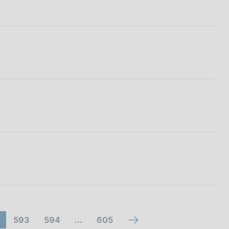
V
V
(
593
594
...
605
V