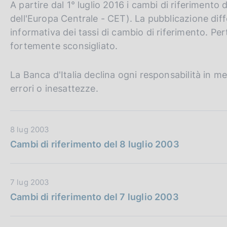
A partire dal 1° luglio 2016 i cambi di riferimento 
c
o
dell'Europa Centrale - CET). La pubblicazione dif
o
informativa dei tassi di cambio di riferimento. Pert
k
fortemente sconsigliato.
i
e
:
La Banca d'Italia declina ogni responsabilità in mer
errori o inesattezze.
D
8 lug 2003
a
Cambi di riferimento del 8 luglio 2003
t
a
P
D
7 lug 2003
u
a
Cambi di riferimento del 7 luglio 2003
b
t
b
a
l