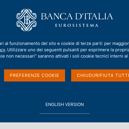
iamo
Compiti
Servizi al cittadino
Pubbli
mento dell'euro
ari al funzionamento del sito e cookie di terze parti: per maggior
acy
. Utilizzare uno dei seguenti pulsanti per esprimere la propria 
dell'euro
ie non necessari” saranno attivati i soli cookie tecnici interni al 
PREFERENZE COOKIE
CHIUDI/RIFIUTA TUTT
ndo procedure stabilite nell'ambito del Sistema
una procedura di concertazione tra le principali
'Europa centrale - CET). I cambi pubblicati sono
G
ENGLISH VERSION
ti sulla base delle condizioni di mercato
O
T
O