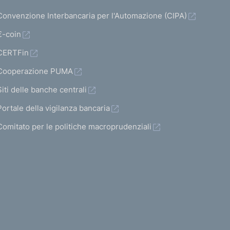
a
a
i
a
Convenzione Interbancaria per l'Automazione (CIPA)
5
5
t
s
€-coin
9
9
a
u
CERTFin
3
4
t
c
Cooperazione PUMA
o
c
)
Siti delle banche centrali
e
V
s
Portale della vigilanza bancaria
a
s
Comitato per le politiche macroprudenziali
i
i
a
v
l
a
l
a
s