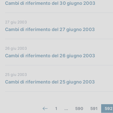
o
a
Cambi di riferimento del 30 giugno 2003
c
b
n
t
a
b
e
a
z
l
:
P
i
D
27 giu 2003
i
u
o
a
Cambi di riferimento del 27 giugno 2003
c
b
n
t
a
b
e
a
z
l
:
P
i
D
26 giu 2003
i
u
o
a
Cambi di riferimento del 26 giugno 2003
c
b
n
t
a
b
e
a
z
l
:
P
i
D
25 giu 2003
i
u
o
a
Cambi di riferimento del 25 giugno 2003
c
b
n
t
a
b
e
a
z
l
:
P
i
i
u
o
C
(
V
V
(
1
...
590
591
592
c
V
b
n