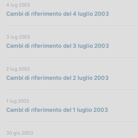
P
D
4 lug 2003
i
u
a
Cambi di riferimento del 4 luglio 2003
c
b
t
a
b
a
z
l
P
i
D
3 lug 2003
i
u
o
a
Cambi di riferimento del 3 luglio 2003
c
b
n
t
a
b
e
a
z
l
:
P
i
D
2 lug 2003
i
u
o
a
Cambi di riferimento del 2 luglio 2003
c
b
n
t
a
b
e
a
z
l
:
P
i
D
1 lug 2003
i
u
o
a
Cambi di riferimento del 1 luglio 2003
c
b
n
t
a
b
e
a
z
l
:
P
i
D
30 giu 2003
i
u