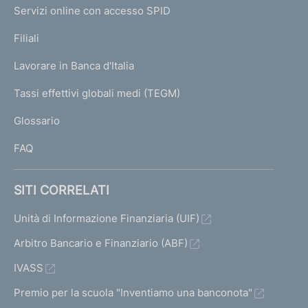
I
e
Servizi online con accesso SPID
N
p
K
Filiali
a
U
g
Lavorare in Banca d'Italia
T
e
I
Tassi effettivi globali medi (TEGM)
)
L
Glossario
I
FAQ
SITI CORRELATI
Unità di Informazione Finanziaria (UIF)
Arbitro Bancario e Finanziario (ABF)
IVASS
Premio per la scuola "Inventiamo una banconota"