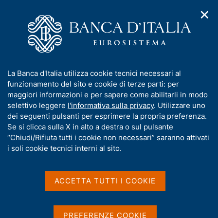
✕
H
A
o
C
p
m
e
r
e
r
i
p
c
Home
/
Compiti
/
Attività sul mercato dei cambi
/
m
a
a
Cambi di riferimento dell'euro
e
g
n
I
La Banca d'Italia utilizza cookie tecnici necessari al
n
e
e
n
funzionamento del sito e cookie di terze parti: per
u
l
d
Cambi di riferimento
f
maggiori informazioni e per sapere come abilitarli in modo
i
s
o
selettivo leggere
l'informativa sulla privacy
. Utilizzare uno
dell'euro
n
i
r
dei seguenti pulsanti per esprimere la propria preferenza.
a
t
m
Se si clicca sulla X in alto a destra o sul pulsante
v
o
i
a
“Chiudi/Rifiuta tutti i cookie non necessari” saranno attivati
g
t
i soli cookie tecnici interni al sito.
I cambi di riferimento dell'euro sono rilevati
a
i
secondo procedure stabilite nell'ambito del Sistema
z
v
i
europeo di banche centrali (SEBC) e si basano su
a
o
ACCETTA TUTTI I COOKIE
una procedura di concertazione tra le principali
n
s
Banche centrali, che si svolge alle 14:10 (ora
e
u
dell'Europa centrale - CET). I cambi pubblicati sono
i
PREFERENZE COOKIE