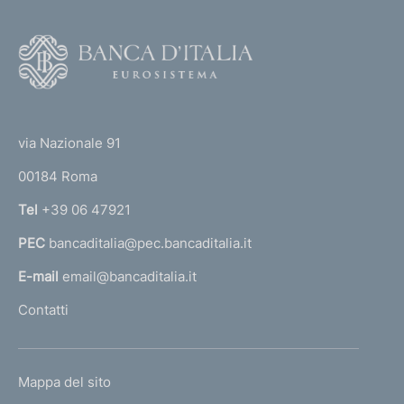
e
i
v
F
o
a
o
6
(
t
0
t
e
via Nazionale 91
5
o
r
00184 Roma
r
n
Tel
+39 06 47921
a
PEC
bancaditalia@pec.bancaditalia.it
a
l
E-mail
email@bancaditalia.it
l
Contatti
'
h
o
L
Mappa del sito
m