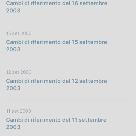
a
Cambi di riferimento del 16 settembre
t
2003
a
P
u
D
15 set 2003
b
a
Cambi di riferimento del 15 settembre
b
t
2003
l
a
i
P
c
u
D
12 set 2003
a
b
a
Cambi di riferimento del 12 settembre
z
b
t
2003
i
l
a
o
i
P
n
c
u
e
D
11 set 2003
a
b
:
a
Cambi di riferimento del 11 settembre
z
b
t
2003
i
l
a
o