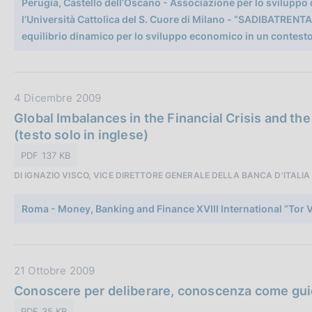
Perugia, Castello dell’Oscano - Associazione per lo sviluppo 
c
b
l’Università Cattolica del S. Cuore di Milano - “SADIBATRENT
o
b
equilibrio dinamico per lo sviluppo economico in un contest
o
l
k
i
i
c
e
a
D
4 Dicembre 2009
:
z
a
Global Imbalances in the Financial Crisis and th
i
t
(testo solo in inglese)
o
a
PDF 137 KB
n
P
e
DI IGNAZIO VISCO, VICE DIRETTORE GENERALE DELLA BANCA D'ITALIA
u
:
b
Roma - Money, Banking and Finance XVIII International “Tor 
b
l
i
c
D
21 Ottobre 2009
a
a
Conoscere per deliberare, conoscenza come guid
z
t
PDF 35 KB