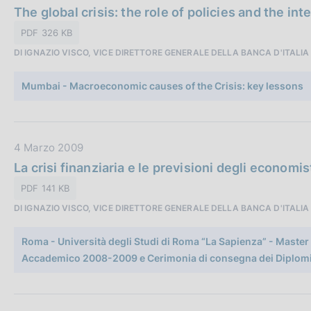
a
a
The global crisis: the role of policies and the i
z
t
PDF 326 KB
i
a
o
DI IGNAZIO VISCO, VICE DIRETTORE GENERALE DELLA BANCA D'ITALIA
P
n
u
e
Mumbai - Macroeconomic causes of the Crisis: key lessons
b
:
b
l
i
D
4 Marzo 2009
c
a
La crisi finanziaria e le previsioni degli economis
a
t
PDF 141 KB
z
a
i
DI IGNAZIO VISCO, VICE DIRETTORE GENERALE DELLA BANCA D'ITALIA
P
o
u
n
Roma - Università degli Studi di Roma “La Sapienza” - Master 
b
e
Accademico 2008-2009 e Cerimonia di consegna dei Diplomi
b
:
l
i