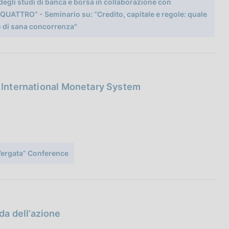
degli studi di banca e borsa in collaborazione con
AQUATTRO” - Seminario su: “Credito, capitale e regole: quale
o di sana concorrenza"
e International Monetary System
Vergata” Conference
a dell’azione