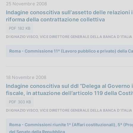
c
D
25 Novembre 2008
a
a
Indagine conoscitiva sull’assetto delle relazioni i
z
t
riforma della contrattazione collettiva
i
a
PDF 182 KB
o
P
n
DI IGNAZIO VISCO, VICE DIRETTORE GENERALE DELLA BANCA D’ITALIA
u
e
b
:
Roma - Commissione 11ª (Lavoro pubblico e privato) della C
b
l
i
c
D
18 Novembre 2008
a
a
Indagine conoscitiva sul ddl “Delega al Governo 
z
t
fiscale, in attuazione dell’articolo 119 della Cost
i
a
PDF 303 KB
o
P
n
DI IGNAZIO VISCO, VICE DIRETTORE GENERALE DELLA BANCA D’ITALIA
u
e
b
:
Roma - Commissioni riunite 1ª (Affari costituzionali), 5ª (P
b
del Senato della Repubblica