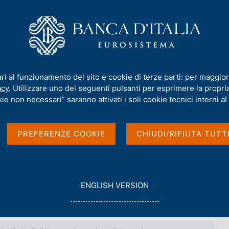
iamo
Compiti
Servizi al cittadino
Pubbli
Ignazio Visco
/
Interventi
ari al funzionamento del sito e cookie di terze parti: per maggior
acy
. Utilizzare uno dei seguenti pulsanti per esprimere la propria 
ie non necessari” saranno attivati i soli cookie tecnici interni al 
PREFERENZE COOKIE
CHIUDI/RIFIUTA TUTT
G
ENGLISH VERSION
O
T
O