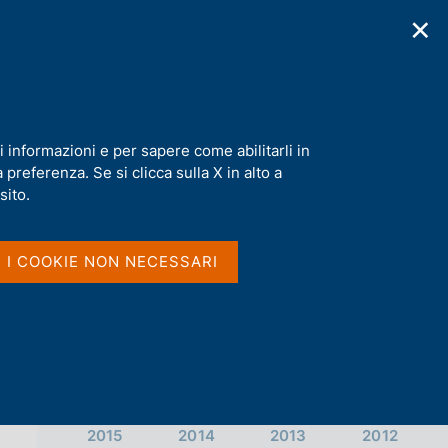
✕
cazioni
Statistiche
Media
|
IT
C
e
r
c
a
i informazioni e per sapere come abilitarli in
n
preferenza. Se si clicca sulla X in alto a
e
l
sito.
Vai al livello superiore 
IGNAZIO VISCO
s
i
t
I I COOKIE NON NECESSARI
o
Archivio
2023
2022
2021
2020
2019
2018
2017
2016
2015
2014
2013
2012