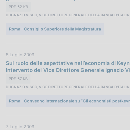
z
a
PDF 62 KB
i
P
o
DI IGNAZIO VISCO, VICE DIRETTORE GENERALE DELLA BANCA D’ITALIA
u
n
b
e
Roma - Consiglio Superiore della Magistratura
b
:
l
i
c
D
8 Luglio 2009
a
a
Sul ruolo delle aspettative nell’economia di Keyne
z
t
Intervento del Vice Direttore Generale Ignazio V
i
a
PDF 67 KB
o
P
n
DI IGNAZIO VISCO, VICE DIRETTORE GENERALE DELLA BANCA D'ITALIA
u
e
b
:
Roma - Convegno Internazionale su “Gli economisti postkeyne
b
l
i
c
D
7 Luglio 2009