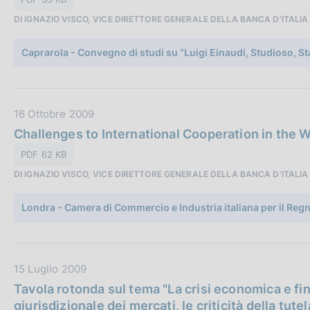
i
a
o
DI IGNAZIO VISCO, VICE DIRETTORE GENERALE DELLA BANCA D'ITALIA
P
n
u
e
Caprarola - Convegno di studi su “Luigi Einaudi, Studioso, St
b
:
b
l
i
D
16 Ottobre 2009
c
a
Challenges to International Cooperation in the W
a
t
PDF 62 KB
z
a
i
DI IGNAZIO VISCO, VICE DIRETTORE GENERALE DELLA BANCA D'ITALIA
P
o
u
n
Londra - Camera di Commercio e Industria italiana per il Re
b
e
b
:
l
i
D
15 Luglio 2009
c
a
Tavola rotonda sul tema "La crisi economica e fina
a
t
giurisdizionale dei mercati, le criticità della tute