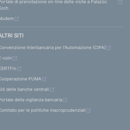
Portale di prenotazione on-line delle visite a Palazzo
a
r
r
r
Koch
b
m
m
m
Mudem
i
a
a
a
l
t
t
t
ALTRI SITI
i
a
a
a
Convenzione Interbancaria per l'Automazione (CIPA)
t
4
5
s
€-coin
a
9
0
u
CERTFin
t
c
Cooperazione PUMA
o
c
)
Siti delle banche centrali
e
V
s
Portale della vigilanza bancaria
a
s
Comitato per le politiche macroprudenziali
i
i
a
v