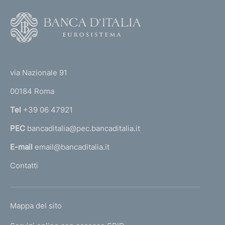
r
:
o
F
:
o
f
o
o
(
t
t
e
n
via Nazionale 91
o
r
d
00184 Roma
r
i
n
Tel
+39 06 47921
a
m
PEC
bancaditalia@pec.bancaditalia.it
a
e
l
E-mail
email@bancaditalia.it
l
n
Contatti
'
t
h
o
o
L
Mappa del sito
m
I
e