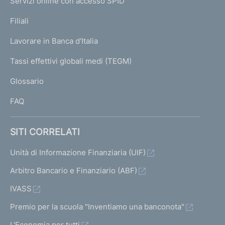
Servizi online con accesso SPID
N
p
K
Filiali
a
U
g
Lavorare in Banca d'Italia
T
e
I
Tassi effettivi globali medi (TEGM)
)
L
Glossario
I
FAQ
SITI CORRELATI
Unità di Informazione Finanziaria (UIF)
Arbitro Bancario e Finanziario (ABF)
IVASS
Premio per la scuola "Inventiamo una banconota"
L'Economia per tutti