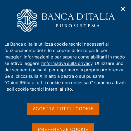
✕
H
A
o
C
p
m
e
r
e
r
i
p
c
Home
/
Chi siamo
/
Storia
/
m
a
a
I Governatori e i Direttori generali
/
Ignazio Visco
e
g
n
I
La Banca d'Italia utilizza cookie tecnici necessari al
n
e
e
Ignazio Visco
n
funzionamento del sito e cookie di terze parti: per
u
l
d
f
maggiori informazioni e per sapere come abilitarli in modo
i
s
o
selettivo leggere
l'informativa sulla privacy
. Utilizzare uno
n
i
r
dei seguenti pulsanti per esprimere la propria preferenza.
a
t
m
Se si clicca sulla X in alto a destra o sul pulsante
v
Condividi
o
S
i
a
“Chiudi/Rifiuta tutti i cookie non necessari” saranno attivati
t
g
t
i soli cookie tecnici interni al sito.
a
a
i
m
z
v
p
i
a
o
ACCETTA TUTTI I COOKIE
a
n
s
l
e
a
u
p
i
PREFERENZE COOKIE