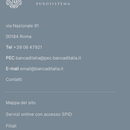
o
o
(
t
t
e
via Nazionale 91
o
r
00184 Roma
r
n
Tel
+39 06 47921
a
PEC
bancaditalia@pec.bancaditalia.it
a
l
E-mail
email@bancaditalia.it
l
Contatti
'
h
o
L
Mappa del sito
m
I
e
Servizi online con accesso SPID
N
p
K
Filiali
a