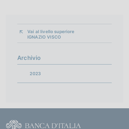
z
i
o
n
e
Vai al livello superiore 
IGNAZIO VISCO
:
Archivio
2023
F