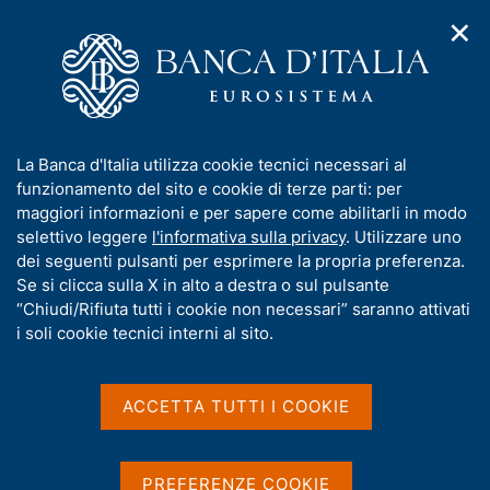
✕
H
A
o
C
p
m
e
r
e
r
i
p
c
Home
/
Chi siamo
/
Storia
/
m
a
a
I Governatori e i Direttori generali
/
Ignazio Visco
/
e
g
n
Interventi e contributi in qualità di Governatore onorario
I
La Banca d'Italia utilizza cookie tecnici necessari al
n
e
e
n
funzionamento del sito e cookie di terze parti: per
u
l
d
f
maggiori informazioni e per sapere come abilitarli in modo
i
s
Interventi e contributi in
o
selettivo leggere
l'informativa sulla privacy
. Utilizzare uno
n
i
r
dei seguenti pulsanti per esprimere la propria preferenza.
a
qualità di Governatore
t
m
Se si clicca sulla X in alto a destra o sul pulsante
v
o
onorario
i
a
“Chiudi/Rifiuta tutti i cookie non necessari” saranno attivati
g
t
i soli cookie tecnici interni al sito.
a
i
z
v
i
a
o
ACCETTA TUTTI I COOKIE
D
15 Dicembre 2023
n
s
e
a
Un futuro per l'Europa: demografia,
u
t
i
tecnologia, mercato
PREFERENZE COOKIE