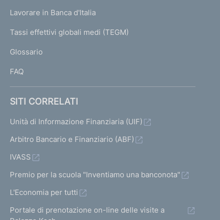
U
g
Lavorare in Banca d'Italia
T
e
I
Tassi effettivi globali medi (TEGM)
)
L
Glossario
I
FAQ
SITI CORRELATI
Unità di Informazione Finanziaria (UIF)
Arbitro Bancario e Finanziario (ABF)
IVASS
Premio per la scuola "Inventiamo una banconota"
L'Economia per tutti
Portale di prenotazione on-line delle visite a