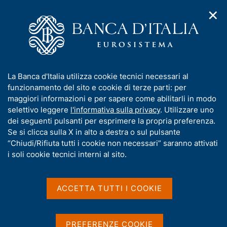
✕
H
A
o
C
p
m
e
r
e
r
i
p
c
Home
/
Chi siamo
/
Storia
/
m
a
a
I Governatori e i Direttori generali
/
Ignazio Visco
/
Interventi
e
g
n
I
La Banca d'Italia utilizza cookie tecnici necessari al
n
e
e
n
funzionamento del sito e cookie di terze parti: per
u
l
d
Interventi
f
maggiori informazioni e per sapere come abilitarli in modo
i
s
o
selettivo leggere
l'informativa sulla privacy
. Utilizzare uno
n
i
r
dei seguenti pulsanti per esprimere la propria preferenza.
a
t
m
Se si clicca sulla X in alto a destra o sul pulsante
v
o
i
a
“Chiudi/Rifiuta tutti i cookie non necessari” saranno attivati
D
31 Marzo 2023
g
t
i soli cookie tecnici interni al sito.
a
a
Relazione del Governatore Ignazio
i
z
t
v
Visco - versione ePub
i
a
a
o
ACCETTA TUTTI I COOKIE
EPUB 1 MB
n
s
P
e
Assemblea ordinaria dei partecipanti al capitale della Banca
u
u
d'Italia - 31 marzo 2023
i
b
PREFERENZE COOKIE