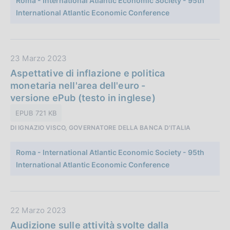
Roma - International Atlantic Economic Society - 95th
l
International Atlantic Economic Conference
i
c
a
z
D
23 Marzo 2023
i
a
Aspettative di inflazione e politica
o
t
monetaria nell'area dell'euro -
n
a
versione ePub (testo in inglese)
e
P
EPUB 721 KB
:
u
DI IGNAZIO VISCO, GOVERNATORE DELLA BANCA D'ITALIA
b
b
Roma - International Atlantic Economic Society - 95th
l
International Atlantic Economic Conference
i
c
a
z
D
22 Marzo 2023
i
a
Audizione sulle attività svolte dalla