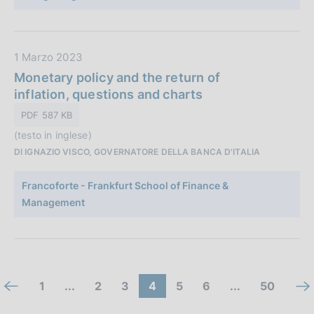
l
i
c
a
D
1 Marzo 2023
z
a
Monetary policy and the return of
i
t
inflation, questions and charts
o
a
PDF 587 KB
n
P
e
(testo in inglese)
u
:
DI IGNAZIO VISCO, GOVERNATORE DELLA BANCA D'ITALIA
b
b
Francoforte - Frankfurt School of Finance &
l
Management
i
c
a
z
i
C
(
V
V
(
V
V
(
1
...
2
3
4
5
6
...
50
V
V
o
c
a
a
c
a
a
c
n
a
a