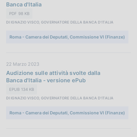
o
t
Banca d'Italia
n
a
PDF 98 KB
e
P
:
DI IGNAZIO VISCO, GOVERNATORE DELLA BANCA D'ITALIA
u
b
Roma - Camera dei Deputati, Commissione VI (Finanze)
b
l
i
c
D
22 Marzo 2023
a
a
Audizione sulle attività svolte dalla
z
t
Banca d'Italia - versione ePub
i
a
EPUB 134 KB
o
P
n
DI IGNAZIO VISCO, GOVERNATORE DELLA BANCA D'ITALIA
u
e
b
:
Roma - Camera dei Deputati, Commissione VI (Finanze)
b
l
i