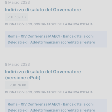
c
D
8 Marzo 2023
a
a
Indirizzo di saluto del Governatore
z
t
PDF 169 KB
i
a
o
DI IGNAZIO VISCO, GOVERNATORE DELLA BANCA D'ITALIA
P
n
u
e
Roma - XIV Conferenza MAECI - Banca d'Italia con i
b
:
Delegati e gli Addetti finanziari accreditati all'estero
b
l
i
c
D
8 Marzo 2023
a
a
Indirizzo di saluto del Governatore
z
t
(versione ePub)
i
a
EPUB 76 KB
o
P
n
DI IGNAZIO VISCO, GOVERNATORE DELLA BANCA D'ITALIA
u
e
b
:
Roma - XIV Conferenza MAECI - Banca d'Italia con i
b
Delegati e gli Addetti finanziari accreditati all'estero