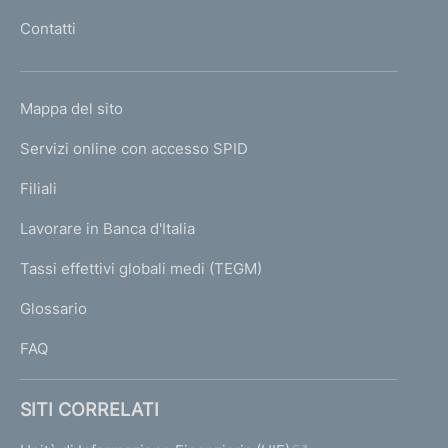
l
e
i
Contatti
'
v
h
a
o
L
Mappa del sito
m
5
I
e
Servizi online con accesso SPID
0
N
p
K
Filiali
a
U
g
Lavorare in Banca d'Italia
T
e
I
Tassi effettivi globali medi (TEGM)
)
L
Glossario
I
FAQ
SITI CORRELATI