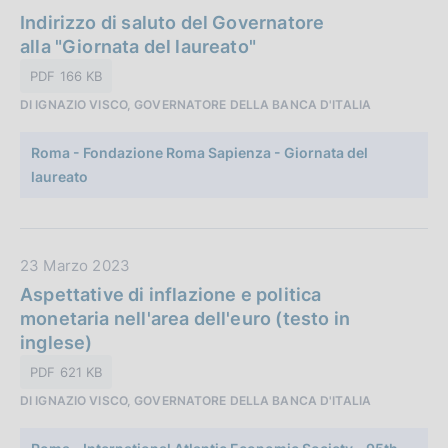
i
a
Indirizzo di saluto del Governatore
o
t
alla "Giornata del laureato"
n
a
PDF 166 KB
e
P
:
DI IGNAZIO VISCO, GOVERNATORE DELLA BANCA D'ITALIA
u
b
Roma - Fondazione Roma Sapienza - Giornata del
b
laureato
l
i
c
a
D
23 Marzo 2023
z
a
Aspettative di inflazione e politica
i
t
monetaria nell'area dell'euro (testo in
o
a
inglese)
n
P
PDF 621 KB
e
u
:
DI IGNAZIO VISCO, GOVERNATORE DELLA BANCA D'ITALIA
b
b