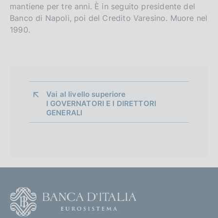
mantiene per tre anni. È in seguito presidente del
Banco di Napoli, poi del Credito Varesino. Muore nel
1990.
Vai al livello superiore 
I GOVERNATORI E I DIRETTORI
GENERALI
F
o
o