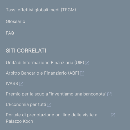
T
e
I
Tassi effettivi globali medi (TEGM)
)
L
Glossario
I
FAQ
SITI CORRELATI
Unità di Informazione Finanziaria (UIF)
Arbitro Bancario e Finanziario (ABF)
IVASS
Premio per la scuola "Inventiamo una banconota"
L'Economia per tutti
Portale di prenotazione on-line delle visite a
Palazzo Koch