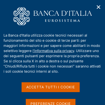
✕
H
A
o
C
p
m
e
r
e
r
i
p
c
Home
/
Chi siamo
/
Storia
/
m
a
a
I Governatori e i Direttori generali
/
Rinaldo Ossola
e
g
n
I
La Banca d'Italia utilizza cookie tecnici necessari al
n
e
e
Rinaldo Ossola
n
funzionamento del sito e cookie di terze parti: per
u
l
d
f
maggiori informazioni e per sapere come abilitarli in modo
i
s
o
selettivo leggere
l'informativa sulla privacy
. Utilizzare uno
n
i
r
dei seguenti pulsanti per esprimere la propria preferenza.
a
t
m
Se si clicca sulla X in alto a destra o sul pulsante
v
Condividi
o
S
i
a
“Chiudi/Rifiuta tutti i cookie non necessari” saranno attivati
t
g
t
i soli cookie tecnici interni al sito.
a
a
i
m
z
v
p
i
a
o
ACCETTA TUTTI I COOKIE
a
n
s
l
e
a
u
p
i
PREFERENZE COOKIE