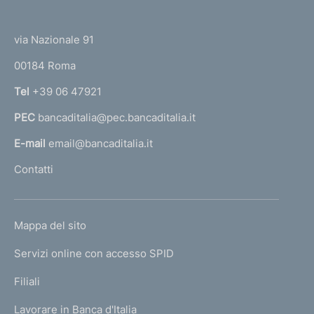
(
t
t
e
via Nazionale 91
o
r
00184 Roma
r
n
Tel
+39 06 47921
a
PEC
bancaditalia@pec.bancaditalia.it
a
l
E-mail
email@bancaditalia.it
l
Contatti
'
h
o
L
Mappa del sito
m
I
e
Servizi online con accesso SPID
N
p
K
Filiali
a
U
g
Lavorare in Banca d'Italia