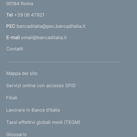
00184 Roma
r
n
Tel
+39 06 47921
a
PEC
bancaditalia@pec.bancaditalia.it
a
l
E-mail
email@bancaditalia.it
l
Contatti
'
h
o
L
Mappa del sito
m
I
e
Servizi online con accesso SPID
N
p
K
Filiali
a
U
g
Lavorare in Banca d'Italia
T
e
I
Tassi effettivi globali medi (TEGM)
)
L
Glossario
I