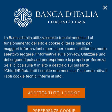
✕
H
A
o
C
p
m
e
r
e
r
i
p
c
Home
/
Chi siamo
/
Organizzazione
/
Filiali
/
m
a
a
e
g
n
I
La Banca d'Italia utilizza cookie tecnici necessari al
n
e
e
n
funzionamento del sito e cookie di terze parti: per
u
l
d
f
maggiori informazioni e per sapere come abilitarli in modo
Contenuto non disponibile
i
s
o
selettivo leggere
l'informativa sulla privacy
. Utilizzare uno
n
i
in italiano
r
dei seguenti pulsanti per esprimere la propria preferenza.
a
t
m
Se si clicca sulla X in alto a destra o sul pulsante
v
o
i
a
“Chiudi/Rifiuta tutti i cookie non necessari” saranno attivati
g
t
i soli cookie tecnici interni al sito.
a
i
z
v
i
a
o
ACCETTA TUTTI I COOKIE
n
s
e
u
i
PREFERENZE COOKIE