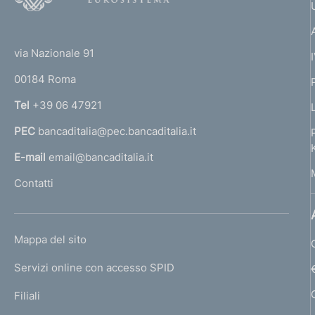
o
(
t
t
e
via Nazionale 91
o
r
00184 Roma
r
n
Tel
+39 06 47921
a
PEC
bancaditalia@pec.bancaditalia.it
a
l
E-mail
email@bancaditalia.it
l
Contatti
'
h
o
L
Mappa del sito
m
I
e
Servizi online con accesso SPID
N
p
K
Filiali
a
U