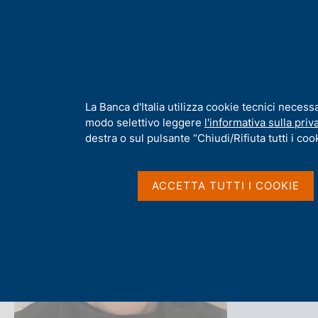
H
Chi s
o
m
e
p
Home
/
Chi siamo
/
Organizzazione
/
Amministrazione Centrale
a
g
I
La Banca d'Italia utilizza cookie tecnici necess
e
n
modo selettivo leggere
l'informativa sulla priv
f
destra o sul pulsante “Chiudi/Rifiuta tutti i cook
o
r
Paola 
m
ACCETTA TUTTI I COOKIE
a
t
i
v
Servizio Strume
a
s
u
i