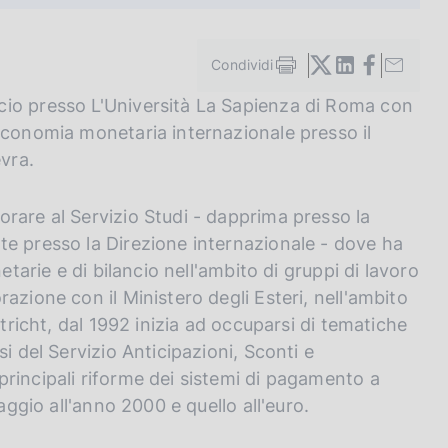
Condividi
S
t
cio presso L'Università La Sapienza di Roma con
a
Economia monetaria internazionale presso il
m
p
evra.
a
l
a
rare al Servizio Studi - dapprima presso la
p
te presso la Direzione internazionale - dove ha
a
etarie e di bilancio nell'ambito di gruppi di lavoro
g
i
azione con il Ministero degli Esteri, nell'ambito
n
stricht, dal 1992 inizia ad occuparsi di tematiche
a
i del Servizio Anticipazioni, Sconti e
rincipali riforme dei sistemi di pagamento a
aggio all'anno 2000 e quello all'euro.