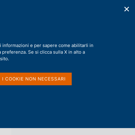
✕
cazioni
Statistiche
Media
|
IT
C
e
r
c
a
i informazioni e per sapere come abilitarli in
n
preferenza. Se si clicca sulla X in alto a
e
l
sito.
Vai al livello superiore 
s
DIPARTIMENTO PAGAMENTI E
i
INFRASTRUTTURE DI MERCATO
t
I I COOKIE NON NECESSARI
o