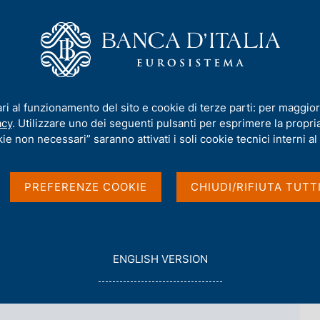
iamo
Compiti
Servizi al cittadino
Pubbli
/
Dipartimento Pagamenti e infrastrutture di mercato
/
Paola Giucca
ari al funzionamento del sito e cookie di terze parti: per maggior
acy
. Utilizzare uno dei seguenti pulsanti per esprimere la propria 
ie non necessari” saranno attivati i soli cookie tecnici interni al 
Giucca
PREFERENZE COOKIE
CHIUDI/RIFIUTA TUTT
nti e Servizi di pagamento al dettaglio
G
ENGLISH VERSION
O
T
O