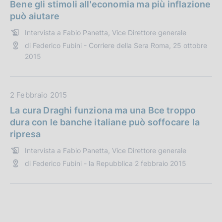
:
i
a
Bene gli stimoli all'economia ma più inflazione
c
t
può aiutare
a
a
Intervista a Fabio Panetta, Vice Direttore generale
z
P
di Federico Fubini - Corriere della Sera Roma, 25 ottobre
i
u
2015
o
b
n
b
e
l
D
2 Febbraio 2015
:
i
a
c
La cura Draghi funziona ma una Bce troppo
t
a
dura con le banche italiane può soffocare la
a
z
ripresa
P
i
Intervista a Fabio Panetta, Vice Direttore generale
u
o
di Federico Fubini - la Repubblica 2 febbraio 2015
b
n
b
e
l
:
i
c