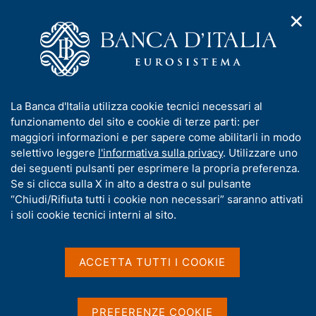
✕
H
A
o
C
p
m
e
r
e
r
i
p
c
Home
/
Chi siamo
/
Funzioni e governance
/
Direttorio
/
m
a
a
Fabio Panetta
/
Interviste
e
g
n
I
La Banca d'Italia utilizza cookie tecnici necessari al
n
e
e
n
funzionamento del sito e cookie di terze parti: per
u
l
d
Interviste
f
maggiori informazioni e per sapere come abilitarli in modo
i
s
o
selettivo leggere
l'informativa sulla privacy
. Utilizzare uno
n
i
r
dei seguenti pulsanti per esprimere la propria preferenza.
a
t
m
Se si clicca sulla X in alto a destra o sul pulsante
v
o
i
a
“Chiudi/Rifiuta tutti i cookie non necessari” saranno attivati
D
24 Maggio 2024
g
t
i soli cookie tecnici interni al sito.
a
a
i
Intervista del Governatore Fabio Panetta al
z
t
v
Tg3 Rai - 24 maggio 2024
i
a
a
o
ACCETTA TUTTI I COOKIE
Intervista a Fabio Panetta, Governatore
n
s
P
e
di Stefano Marcucci - Tg3 Rai Stresa
u
u
i
b
PREFERENZE COOKIE