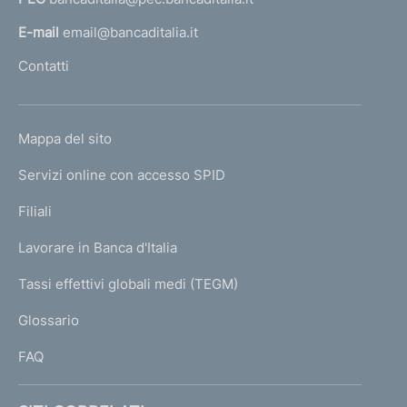
a
l
E-mail
email@bancaditalia.it
l
Contatti
'
h
o
L
Mappa del sito
m
I
e
Servizi online con accesso SPID
N
p
K
Filiali
a
U
g
Lavorare in Banca d'Italia
T
e
I
Tassi effettivi globali medi (TEGM)
)
L
Glossario
I
FAQ