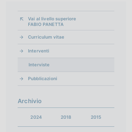
a
z
i
Vai al livello superiore 
o
FABIO PANETTA
n
Curriculum vitae
e
:
Interventi
Interviste
Pubblicazioni
Archivio
2024
2018
2015