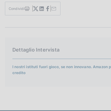
c
o
Condividi
S
o
t
k
a
i
m
e
p
a
:
l
a
Dettaglio Intervista
p
a
g
i
I nostri istituti fuori gioco, se non innovano. Amazon 
n
credito
a