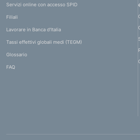
I
e
Servizi online con accesso SPID
N
p
K
Filiali
a
U
g
Lavorare in Banca d'Italia
T
e
I
Tassi effettivi globali medi (TEGM)
)
L
Glossario
I
FAQ