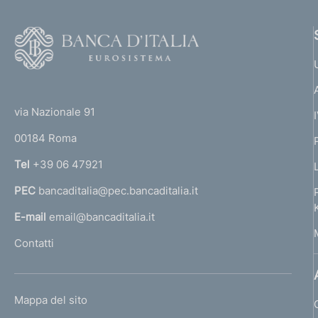
F
o
o
(
t
t
e
via Nazionale 91
o
r
00184 Roma
r
n
Tel
+39 06 47921
a
PEC
bancaditalia@pec.bancaditalia.it
a
l
E-mail
email@bancaditalia.it
l
Contatti
'
h
o
L
Mappa del sito
m