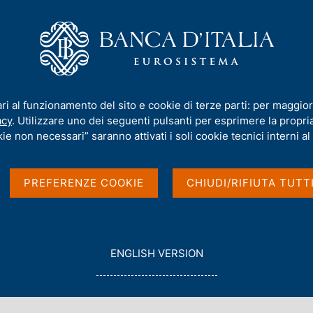
iamo
Compiti
Servizi al cittadino
Pubbli
 innovano. Amazon può diventare un big del credito
ari al funzionamento del sito e cookie di terze parti: per maggior
acy
. Utilizzare uno dei seguenti pulsanti per esprimere la propria 
gioco, se non
ie non necessari” saranno attivati i soli cookie tecnici interni al 
 diventare un big
PREFERENZE COOKIE
CHIUDI/RIFIUTA TUTT
G
ENGLISH VERSION
O
T
O