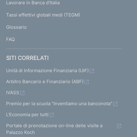
g
Lavorare in Banca d'Italia
T
e
I
Tassi effettivi globali medi (TEGM)
)
L
Glossario
I
FAQ
SITI CORRELATI
Unità di Informazione Finanziaria (UIF)
Arbitro Bancario e Finanziario (ABF)
IVASS
Premio per la scuola "Inventiamo una banconota"
L'Economia per tutti
Portale di prenotazione on-line delle visite a
Palazzo Koch