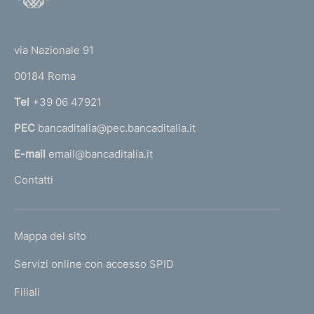
o
o
(
t
t
e
via Nazionale 91
o
r
00184 Roma
r
n
Tel
+39 06 47921
a
PEC
bancaditalia@pec.bancaditalia.it
a
l
E-mail
email@bancaditalia.it
l
Contatti
'
h
o
L
Mappa del sito
m
I
e
Servizi online con accesso SPID
N
p
K
Filiali
a
U