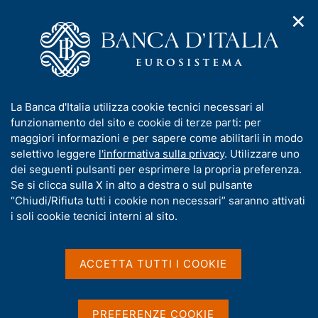
✕
H
A
o
C
p
m
e
r
e
r
i
p
c
Home
/
Statistiche
/
m
a
a
Principali indicatori dell'economia italiana e dell'area dell'euro
/
e
g
n
Indicatore ciclico coincidente dell'economia italiana (Ita-coin)
I
La Banca d'Italia utilizza cookie tecnici necessari al
n
e
e
n
funzionamento del sito e cookie di terze parti: per
u
l
Indicatore ciclico
d
f
maggiori informazioni e per sapere come abilitarli in modo
i
s
o
selettivo leggere
l'informativa sulla privacy
. Utilizzare uno
coincidente dell'economia
n
i
r
dei seguenti pulsanti per esprimere la propria preferenza.
a
t
italiana (Ita-coin)
m
Se si clicca sulla X in alto a destra o sul pulsante
v
o
i
a
“Chiudi/Rifiuta tutti i cookie non necessari” saranno attivati
g
t
i soli cookie tecnici interni al sito.
a
i
z
v
i
Condividi
S
a
o
ACCETTA TUTTI I COOKIE
t
n
s
a
e
u
m
i
p
PREFERENZE COOKIE