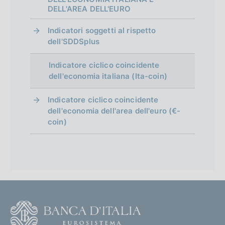
i
o
p
DELL'AREA DELL'EURO
c
n
r
a
e
Indicatori soggetti al rispetto
z
:
dell'SDDSplus
o
i
:
f
o
Indicatore ciclico coincidente
n
dell'economia italiana (Ita-coin)
o
e
n
:
Indicatore ciclico coincidente
:
dell'economia dell'area dell'euro (€-
d
coin)
i
m
e
n
F
t
o