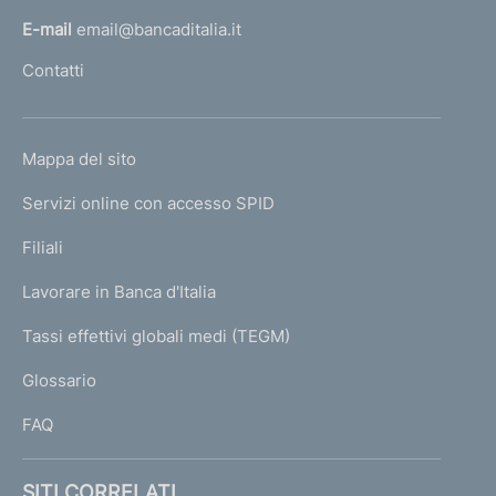
o
l
E-mail
email@bancaditalia.it
l
Contatti
'
h
o
L
Mappa del sito
m
I
e
Servizi online con accesso SPID
N
p
K
Filiali
a
U
g
Lavorare in Banca d'Italia
T
e
I
Tassi effettivi globali medi (TEGM)
)
L
Glossario
I
FAQ
SITI CORRELATI