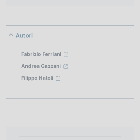
S
Autori
e
z
Fabrizio Ferriani
i
Andrea Gazzani
o
Filippo Natoli
n
e
d
i
a