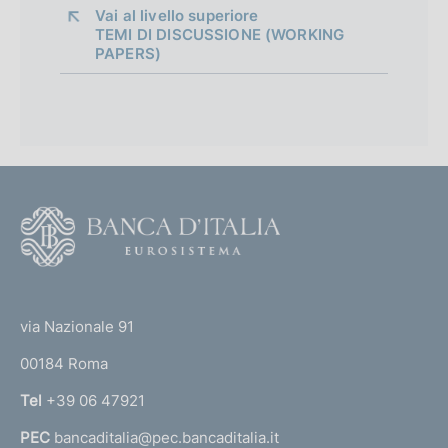
p
Vai al livello superiore 
TEMI DI DISCUSSIONE (WORKING
p
PAPERS)
r
o
f
o
F
n
o
d
o
(
i
t
t
e
m
via Nazionale 91
o
r
e
00184 Roma
r
n
n
Tel
+39 06 47921
a
t
PEC
bancaditalia@pec.bancaditalia.it
a