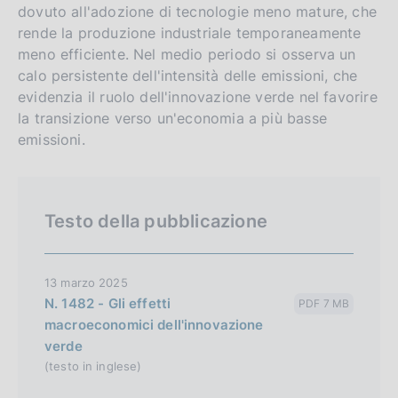
dovuto all'adozione di tecnologie meno mature, che
h
rende la produzione industriale temporaneamente
v
meno efficiente. Nel medio periodo si osserva un
e
calo persistente dell'intensità delle emissioni, che
r
evidenzia il ruolo dell'innovazione verde nel favorire
s
la transizione verso un'economia a più basse
i
emissioni.
o
n
Testo della pubblicazione
13 marzo 2025
N. 1482 - Gli effetti
PDF 7 MB
macroeconomici dell'innovazione
verde
(testo in inglese)