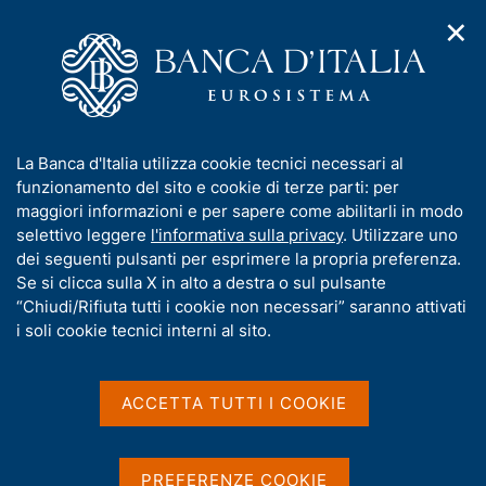
✕
H
A
o
C
p
m
e
r
e
r
i
p
c
Home
/
Pubblicazioni
/
m
a
a
Temi di discussione (Working Papers)
/
e
g
n
N. 1482 - Gli effetti macroeconomici dell'innovazione verde
I
La Banca d'Italia utilizza cookie tecnici necessari al
n
e
e
n
funzionamento del sito e cookie di terze parti: per
u
l
d
f
maggiori informazioni e per sapere come abilitarli in modo
i
s
o
selettivo leggere
l'informativa sulla privacy
. Utilizzare uno
TEMI DI DISCUSSIONE (WORKING PAPERS)
n
i
N. 1482 - Gli effetti
r
dei seguenti pulsanti per esprimere la propria preferenza.
a
t
m
Se si clicca sulla X in alto a destra o sul pulsante
v
o
macroeconomici
i
a
“Chiudi/Rifiuta tutti i cookie non necessari” saranno attivati
g
t
dell'innovazione verde
i soli cookie tecnici interni al sito.
a
i
z
v
i
di Fabrizio Ferriani, Andrea Gazzani e Filippo Natoli
a
o
ACCETTA TUTTI I COOKIE
n
s
Marzo 2025
e
u
i
PREFERENZE COOKIE