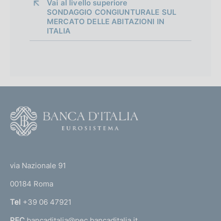
Vai al livello superiore 
SONDAGGIO CONGIUNTURALE SUL
MERCATO DELLE ABITAZIONI IN
ITALIA
F
o
o
(
t
t
e
via Nazionale 91
o
r
00184 Roma
r
n
Tel
+39 06 47921
a
PEC
bancaditalia@pec.bancaditalia.it