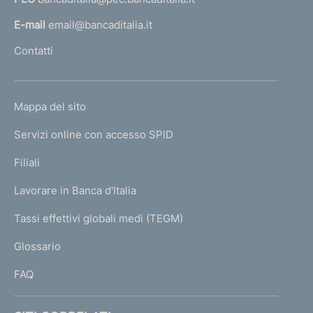
a
l
E-mail
email@bancaditalia.it
l
Contatti
'
h
o
L
Mappa del sito
m
I
e
Servizi online con accesso SPID
N
p
K
Filiali
a
U
g
Lavorare in Banca d'Italia
T
e
I
Tassi effettivi globali medi (TEGM)
)
L
Glossario
I
FAQ