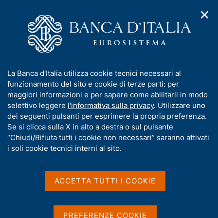
✕
H
A
o
C
p
m
e
r
e
r
i
p
c
Home
/
Pubblicazioni
/
m
a
a
Sondaggio congiunturale sul mercato delle abitazioni in Italia
/
e
g
n
Sondaggio congiunturale sul mercato delle abitazioni in Italia -
I
La Banca d'Italia utilizza cookie tecnici necessari al
n
e
e
3° trimestre 2017
n
funzionamento del sito e cookie di terze parti: per
u
l
d
f
maggiori informazioni e per sapere come abilitarli in modo
i
s
o
selettivo leggere
l'informativa sulla privacy
. Utilizzare uno
n
i
Sondaggio congiunturale
r
dei seguenti pulsanti per esprimere la propria preferenza.
a
t
m
Se si clicca sulla X in alto a destra o sul pulsante
v
sul mercato delle abitazioni
o
i
a
“Chiudi/Rifiuta tutti i cookie non necessari” saranno attivati
g
in Italia - 3° trimestre 2017
t
i soli cookie tecnici interni al sito.
a
i
z
v
i
a
Statistiche
o
ACCETTA TUTTI I COOKIE
n
s
e
u
i
PREFERENZE COOKIE
Condividi