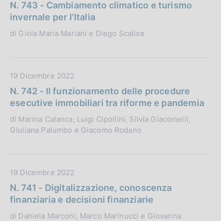
a
N. 743 - Cambiamento climatico e turismo
i
t
invernale per l'Italia
c
a
di Gioia Maria Mariani e Diego Scalise
a
P
z
u
i
b
o
b
D
19 Dicembre 2022
n
l
a
N. 742 - Il funzionamento delle procedure
e
i
t
esecutive immobiliari tra riforme e pandemia
:
c
a
di Marina Calanca, Luigi Cipollini, Silvia Giacomelli,
a
P
Giuliana Palumbo e Giacomo Rodano
z
u
i
b
o
b
n
l
D
19 Dicembre 2022
e
i
a
N. 741 - Digitalizzazione, conoscenza
:
c
t
finanziaria e decisioni finanziarie
a
a
di Daniela Marconi, Marco Marinucci e Giovanna
z
P