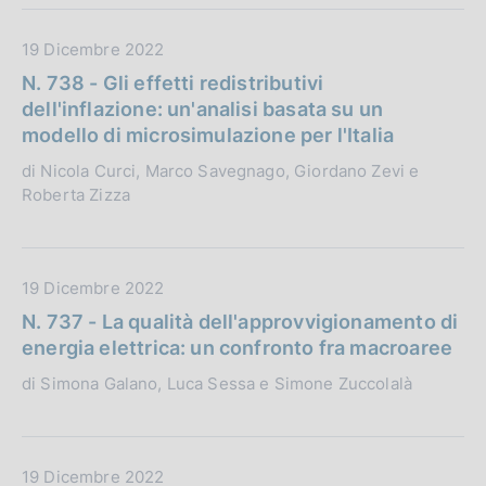
n
b
e
l
D
19 Dicembre 2022
:
i
a
N. 738 - Gli effetti redistributivi
c
t
dell'inflazione: un'analisi basata su un
a
a
modello di microsimulazione per l'Italia
z
P
di Nicola Curci, Marco Savegnago, Giordano Zevi e
i
u
Roberta Zizza
o
b
n
b
e
l
:
i
D
19 Dicembre 2022
c
a
N. 737 - La qualità dell'approvvigionamento di
a
t
energia elettrica: un confronto fra macroaree
z
a
di Simona Galano, Luca Sessa e Simone Zuccolalà
i
P
o
u
n
b
e
b
D
19 Dicembre 2022