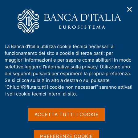
✕
H
A
o
C
p
m
e
r
e
r
i
p
c
Home
/
Pubblicazioni
/
m
a
a
Questioni di Economia e Finanza (Occasional Papers)
/
Ricerca
e
g
n
I
La Banca d'Italia utilizza cookie tecnici necessari al
n
e
e
Risultati della ricerca
n
funzionamento del sito e cookie di terze parti: per
u
l
d
f
maggiori informazioni e per sapere come abilitarli in modo
i
s
o
selettivo leggere
l'informativa sulla privacy
. Utilizzare uno
n
i
r
dei seguenti pulsanti per esprimere la propria preferenza.
a
t
m
Se si clicca sulla X in alto a destra o sul pulsante
v
o
i
a
“Chiudi/Rifiuta tutti i cookie non necessari” saranno attivati
g
t
i soli cookie tecnici interni al sito.
Trova elementi
a
i
z
v
i
a
o
ACCETTA TUTTI I COOKIE
All'interno di
n
s
Questioni di Economia e Finanza (Occasional Papers)
e
u
con data
i
PREFERENZE COOKIE
2022