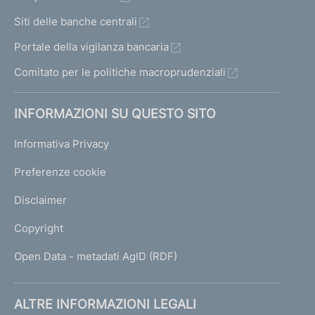
e
e
Siti delle banche centrali
s
d
Portale della vigilanza bancaria
s
e
i
Comitato per le politiche macroprudenziali
n
v
t
INFORMAZIONI SU QUESTO SITO
a
e
8
1
Informativa Privacy
Preferenze cookie
Disclaimer
Copyright
Open Data - metadati AgID (RDF)
ALTRE INFORMAZIONI LEGALI