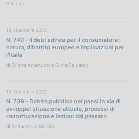
Paladino
i
u
o
b
n
b
e
l
D
19 Dicembre 2022
:
i
a
N. 740 - Il debt advice per il consumatore:
c
t
natura, dibattito europeo e implicazioni per
a
a
l'Italia
z
P
di Diletta Antenucci e Gioia Caldarelli
i
u
o
b
n
b
e
l
D
19 Dicembre 2022
:
i
a
N. 739 - Debito pubblico nei paesi in via di
c
t
sviluppo: situazione attuale, processi di
a
a
ristrutturazione e lezioni dal passato
z
P
di Raffaele De Marchi
i
u
o
b