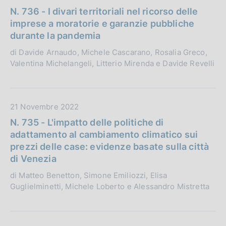
:
l
a
N. 736 - I divari territoriali nel ricorso delle
i
t
imprese a moratorie e garanzie pubbliche
c
a
durante la pandemia
a
P
di Davide Arnaudo, Michele Cascarano, Rosalia Greco,
z
u
Valentina Michelangeli, Litterio Mirenda e Davide Revelli
i
b
o
b
n
l
e
i
D
21 Novembre 2022
:
c
a
N. 735 - L'impatto delle politiche di
a
t
adattamento al cambiamento climatico sui
z
a
prezzi delle case: evidenze basate sulla città
i
P
di Venezia
o
u
di Matteo Benetton, Simone Emiliozzi, Elisa
n
b
Guglielminetti, Michele Loberto e Alessandro Mistretta
e
b
:
l
i