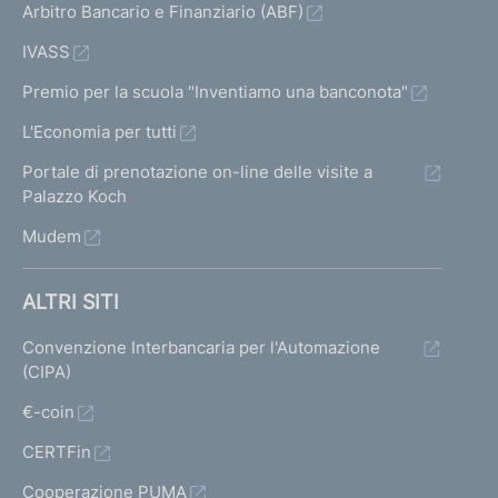
a
a
a
Arbitro Bancario e Finanziario (ABF)
i
s
s
s
IVASS
r
c
c
c
Premio per la scuola "Inventiamo una banconota"
i
h
h
h
L'Economia per tutti
e
e
s
e
Portale di prenotazione on-line delle visite a
r
r
r
u
Palazzo Koch
m
m
m
Mudem
l
a
a
a
t
t
t
t
ALTRI SITI
a
a
a
a
Convenzione Interbancaria per l'Automazione
1
s
p
(CIPA)
t
u
r
€-coin
i
c
e
CERTFin
c
c
Cooperazione PUMA