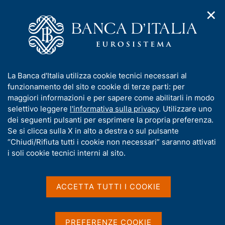
✕
H
A
o
C
p
m
e
r
e
r
i
p
c
Home
/
Pubblicazioni
/
m
a
a
Questioni di Economia e Finanza (Occasional Papers)
/
e
g
n
N. 995 - Integrazione fra dati campionari e amministrativi per la
I
La Banca d'Italia utilizza cookie tecnici necessari al
n
e
e
stima del fatturato delle imprese
n
funzionamento del sito e cookie di terze parti: per
u
l
d
f
maggiori informazioni e per sapere come abilitarli in modo
i
s
o
selettivo leggere
l'informativa sulla privacy
. Utilizzare uno
n
i
QUESTIONI DI ECONOMIA E FINANZA
r
dei seguenti pulsanti per esprimere la propria preferenza.
a
t
m
Se si clicca sulla X in alto a destra o sul pulsante
(OCCASIONAL PAPERS)
v
o
i
N. 995 - Integrazione fra
a
“Chiudi/Rifiuta tutti i cookie non necessari” saranno attivati
g
t
i soli cookie tecnici interni al sito.
dati campionari e
a
i
z
v
amministrativi per la stima
i
a
o
ACCETTA TUTTI I COOKIE
del fatturato delle imprese
n
s
e
u
i
di Marco Bottone, Maria Cristina Casciano, Enrico
PREFERENZE COOKIE