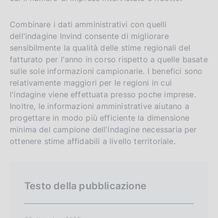
g
i
l
t
Combinare i dati amministrativi con quelli
dell'indagine Invind consente di migliorare
i
o
sensibilmente la qualità delle stime regionali del
s
fatturato per l'anno in corso rispetto a quelle basate
h
sulle sole informazioni campionarie. I benefici sono
v
relativamente maggiori per le regioni in cui
e
l'indagine viene effettuata presso poche imprese.
r
Inoltre, le informazioni amministrative aiutano a
s
progettare in modo più efficiente la dimensione
i
minima del campione dell'indagine necessaria per
ottenere stime affidabili a livello territoriale.
o
n
Testo della pubblicazione