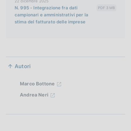
22 dicembre 2025
N. 995 - Integrazione fra dati
PDF 3 MB
campionari e amministrativi per la
stima del fatturato delle imprese
S
Autori
e
z
Marco Bottone
i
Andrea Neri
o
n
e