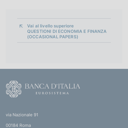
d
i
a
Vai al livello superiore 
QUESTIONI DI ECONOMIA E FINANZA
p
(OCCASIONAL PAPERS)
p
r
o
f
F
o
o
n
o
(
d
t
t
e
via Nazionale 91
i
o
r
m
00184 Roma
r