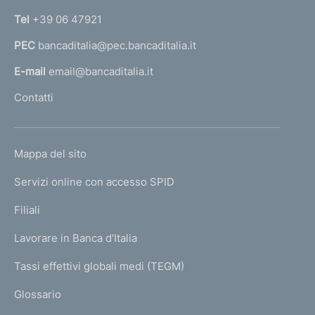
n
e
Tel
+39 06 47921
a
n
PEC
bancaditalia@pec.bancaditalia.it
a
l
t
E-mail
email@bancaditalia.it
l
o
Contatti
'
h
o
L
Mappa del sito
m
I
e
Servizi online con accesso SPID
N
p
K
Filiali
a
U
g
Lavorare in Banca d'Italia
T
e
I
Tassi effettivi globali medi (TEGM)
)
L
Glossario
I