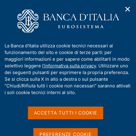
✕
H
A
o
C
p
m
e
r
e
r
i
p
c
Home
/
Pubblicazioni
/
m
a
a
Questioni di Economia e Finanza (Occasional Papers)
/
e
g
n
N. 899 - L'esposizione delle imprese manifatturiere italiane al
I
La Banca d'Italia utilizza cookie tecnici necessari al
n
e
e
rischio idrogeologico
n
funzionamento del sito e cookie di terze parti: per
u
l
d
f
maggiori informazioni e per sapere come abilitarli in modo
i
s
o
selettivo leggere
l'informativa sulla privacy
. Utilizzare uno
n
i
QUESTIONI DI ECONOMIA E FINANZA
r
dei seguenti pulsanti per esprimere la propria preferenza.
a
t
m
Se si clicca sulla X in alto a destra o sul pulsante
(OCCASIONAL PAPERS)
v
o
i
N. 899 - L'esposizione delle
a
“Chiudi/Rifiuta tutti i cookie non necessari” saranno attivati
g
t
i soli cookie tecnici interni al sito.
imprese manifatturiere
a
i
z
v
italiane al rischio
i
a
o
ACCETTA TUTTI I COOKIE
idrogeologico
n
s
e
u
i
di Michele Loberto e Riccardo Russo
PREFERENZE COOKIE