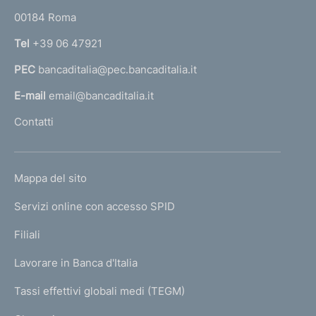
o
r
00184 Roma
i
r
n
Tel
+39 06 47921
m
a
e
PEC
bancaditalia@pec.bancaditalia.it
a
l
n
E-mail
email@bancaditalia.it
l
t
Contatti
'
o
h
o
L
Mappa del sito
m
I
e
Servizi online con accesso SPID
N
p
K
Filiali
a
U
g
Lavorare in Banca d'Italia
T
e
I
Tassi effettivi globali medi (TEGM)
)
L