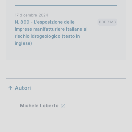
17 dicembre 2024
N. 899 - L'esposizione delle
PDF 7 MB
imprese manifatturiere italiane al
rischio idrogeologico (testo in
inglese)
S
Autori
e
z
Michele Loberto
i
o