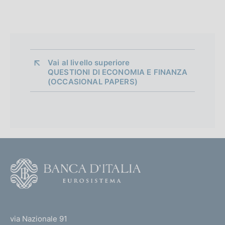
n
e
d
i
Vai al livello superiore 
QUESTIONI DI ECONOMIA E FINANZA
a
(OCCASIONAL PAPERS)
p
p
r
o
F
f
o
o
o
(
t
n
t
e
via Nazionale 91
d