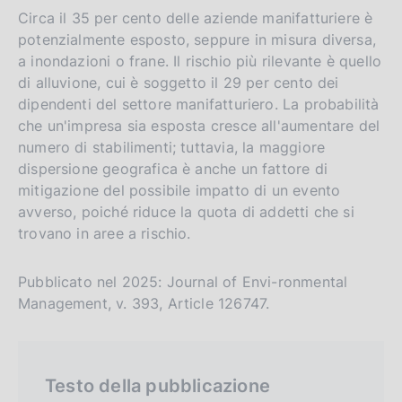
l
t
Circa il 35 per cento delle aziende manifatturiere è
potenzialmente esposto, seppure in misura diversa,
i
o
a inondazioni o frane. Il rischio più rilevante è quello
s
di alluvione, cui è soggetto il 29 per cento dei
h
dipendenti del settore manifatturiero. La probabilità
v
che un'impresa sia esposta cresce all'aumentare del
e
numero di stabilimenti; tuttavia, la maggiore
r
dispersione geografica è anche un fattore di
s
mitigazione del possibile impatto di un evento
i
avverso, poiché riduce la quota di addetti che si
trovano in aree a rischio.
o
n
Pubblicato nel 2025: Journal of Envi-ronmental
Management, v. 393, Article 126747.
Testo della pubblicazione