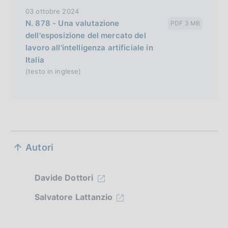
03 ottobre 2024
N. 878 - Una valutazione
PDF 3 MB
dell'esposizione del mercato del
lavoro all'intelligenza artificiale in
Italia
(testo in inglese)
S
Autori
e
z
Davide Dottori
i
Salvatore Lattanzio
o