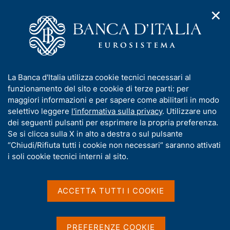
✕
H
A
o
C
p
m
e
r
e
r
i
p
c
Home
/
Pubblicazioni
/
m
a
a
Questioni di Economia e Finanza (Occasional Papers)
/
e
g
n
N. 878 - Una valutazione dell'esposizione del mercato del
I
La Banca d'Italia utilizza cookie tecnici necessari al
n
e
e
lavoro all'intelligenza artificiale in Italia
n
funzionamento del sito e cookie di terze parti: per
u
l
d
f
maggiori informazioni e per sapere come abilitarli in modo
i
s
o
selettivo leggere
l'informativa sulla privacy
. Utilizzare uno
n
i
QUESTIONI DI ECONOMIA E FINANZA
r
dei seguenti pulsanti per esprimere la propria preferenza.
a
t
m
Se si clicca sulla X in alto a destra o sul pulsante
(OCCASIONAL PAPERS)
v
o
i
N. 878 - Una valutazione
a
“Chiudi/Rifiuta tutti i cookie non necessari” saranno attivati
g
t
i soli cookie tecnici interni al sito.
dell'esposizione del
a
i
z
v
mercato del lavoro
i
a
o
ACCETTA TUTTI I COOKIE
all'intelligenza artificiale in
n
s
e
u
Italia
i
PREFERENZE COOKIE