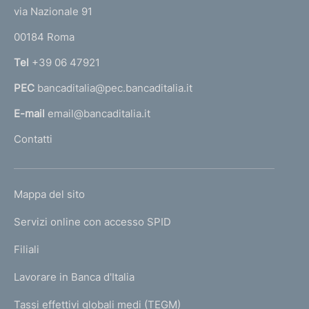
t
e
via Nazionale 91
i
o
r
m
00184 Roma
r
n
e
Tel
+39 06 47921
a
n
PEC
bancaditalia@pec.bancaditalia.it
a
l
t
E-mail
email@bancaditalia.it
l
o
Contatti
'
h
o
L
Mappa del sito
m
I
e
Servizi online con accesso SPID
N
p
K
Filiali
a
U
g
Lavorare in Banca d'Italia
T
e
I
Tassi effettivi globali medi (TEGM)
)