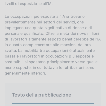
n
s
livelli di esposizione all'IA.
g
i
l
t
Le occupazioni più esposte all'IA si trovano
prevalentemente nei settori dei servizi, che
i
o
impiegano una quota significativa di donne e di
s
personale qualificato. Oltre la metà dei nove milioni
h
di lavoratori altamente esposti beneficerebbe dell'IA
v
in quanto complementare alle mansioni da loro
e
svolte. La mobilità tra occupazioni è attualmente
r
bassa e i lavoratori in occupazioni più esposte e
s
sostituibili si spostano principalmente verso quelle
i
meno esposte, in cui tuttavia le retribuzioni sono
generalmente inferiori.
o
n
Testo della pubblicazione