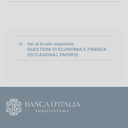
n
e
d
i
a
Vai al livello superiore 
QUESTIONI DI ECONOMIA E FINANZA
p
(OCCASIONAL PAPERS)
p
r
o
f
F
o
o
n
o
(
d
t