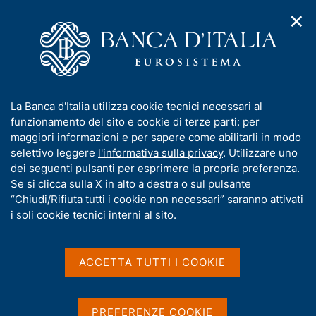
✕
H
A
o
C
p
m
e
r
e
r
i
p
c
Home
/
Pubblicazioni
/
m
a
a
Questioni di Economia e Finanza (Occasional Papers)
/
e
g
n
N. 395 - Un indice composito delle tendenze inflazionistiche
I
La Banca d'Italia utilizza cookie tecnici necessari al
n
e
e
nell'area dell'euro
n
funzionamento del sito e cookie di terze parti: per
u
l
d
f
maggiori informazioni e per sapere come abilitarli in modo
i
s
o
selettivo leggere
l'informativa sulla privacy
. Utilizzare uno
n
i
QUESTIONI DI ECONOMIA E FINANZA
r
dei seguenti pulsanti per esprimere la propria preferenza.
a
t
m
Se si clicca sulla X in alto a destra o sul pulsante
(OCCASIONAL PAPERS)
v
o
i
N. 395 - Un indice
a
“Chiudi/Rifiuta tutti i cookie non necessari” saranno attivati
g
t
i soli cookie tecnici interni al sito.
composito delle tendenze
a
i
z
v
inflazionistiche nell'area
i
a
o
ACCETTA TUTTI I COOKIE
dell'euro
n
s
e
u
i
di Marcello Miccoli, Marianna Riggi, Lisa Rodano, Laura
PREFERENZE COOKIE