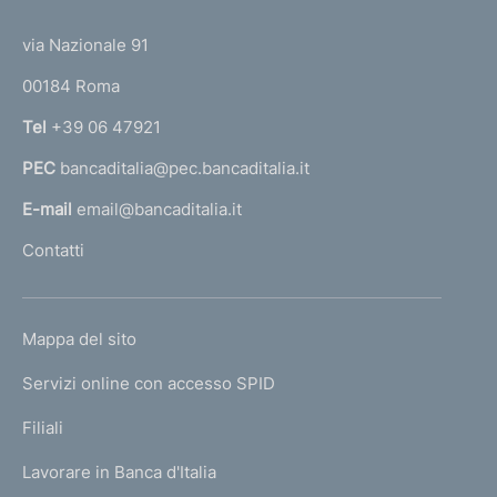
(
d
t
t
e
via Nazionale 91
i
o
r
m
00184 Roma
r
n
e
Tel
+39 06 47921
a
n
PEC
bancaditalia@pec.bancaditalia.it
a
l
t
E-mail
email@bancaditalia.it
l
o
Contatti
'
h
o
L
Mappa del sito
m
I
e
Servizi online con accesso SPID
N
p
K
Filiali
a
U
g
Lavorare in Banca d'Italia
T
e