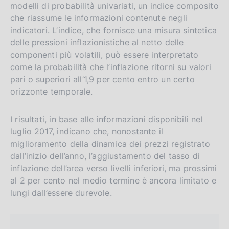
g
i
modelli di probabilità univariati, un indice composito
l
t
che riassume le informazioni contenute negli
indicatori. L’indice, che fornisce una misura sintetica
i
o
delle pressioni inflazionistiche al netto delle
s
componenti più volatili, può essere interpretato
h
come la probabilità che l’inflazione ritorni su valori
v
pari o superiori all’1,9 per cento entro un certo
e
orizzonte temporale.
r
s
I risultati, in base alle informazioni disponibili nel
i
luglio 2017, indicano che, nonostante il
o
miglioramento della dinamica dei prezzi registrato
n
dall’inizio dell’anno, l’aggiustamento del tasso di
inflazione dell’area verso livelli inferiori, ma prossimi
al 2 per cento nel medio termine è ancora limitato e
lungi dall’essere durevole.