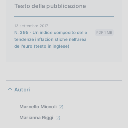
Testo della pubblicazione
13 settembre 2017
N. 395 - Un indice composito delle
PDF 1 MB
tendenze inflazionistiche nell’area
dell'euro (testo in inglese)
S
Autori
e
z
Marcello Miccoli
i
Marianna Riggi
o