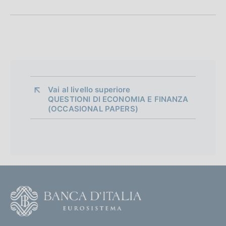
n
e
d
i
a
Vai al livello superiore 
QUESTIONI DI ECONOMIA E FINANZA
p
(OCCASIONAL PAPERS)
p
r
o
f
F
o
o
n
o