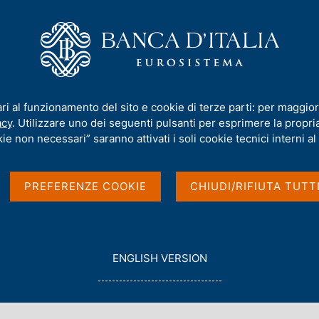
iamo
Compiti
Servizi al cittadino
Pubbli
al Papers)
/
N. 374 - Crediti deteriorati e offerta di credito delle banche
ari al funzionamento del sito e cookie di terze parti: per maggior
acy
. Utilizzare uno dei seguenti pulsanti per esprimere la propria 
PAPERS)
ie non necessari” saranno attivati i soli cookie tecnici interni al 
rati e offerta di
PREFERENZE COOKIE
CHIUDI/RIFIUTA TUTT
no studio sull'Italia
li, Alberto Maria Sorrentino
G
ENGLISH VERSION
O
T
O