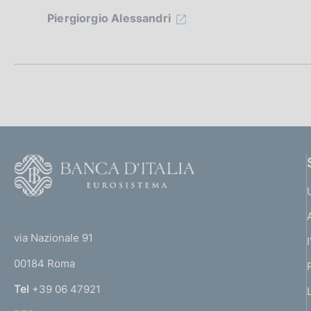
z
Piergiorgio Alessandri
i
o
n
e
d
F
o
i
o
a
(
t
t
e
p
via Nazionale 91
o
r
00184 Roma
r
p
n
Tel
+39 06 47921
r
a