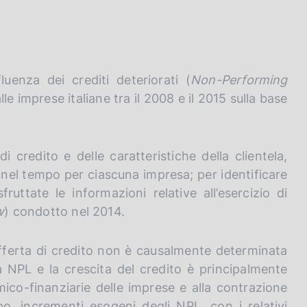
luenza dei crediti deteriorati (
Non-Performing
lle imprese italiane tra il 2008 e il 2015 sulla base
 credito e delle caratteristiche della clientela,
ili nel tempo per ciascuna impresa; per identificare
uttate le informazioni relative all’esercizio di
w
) condotto nel 2014.
l’offerta di credito non è causalmente determinata
ra NPL e la crescita del credito è principalmente
mico-finanziarie delle imprese e alla contrazione
o, incrementi esogeni degli NPL, con i relativi