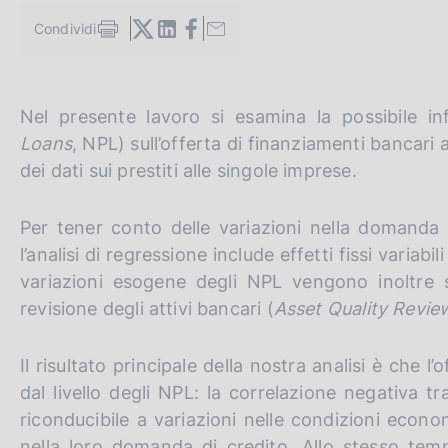
c
Condividi
o
S
o
t
a
k
m
i
G
C
Nel presente lavoro si esamina la possibile inf
p
e
a
o
e
:
Loans
, NPL) sull’offerta di finanziamenti bancari a
l
t
r
dei dati sui prestiti alle singole imprese.
a
o
c
p
a
t
a
Per tener conto delle variazioni nella domanda di
g
h
n
l’analisi di regressione include effetti fissi variab
i
n
e
e
variazioni esogene degli NPL vengono inoltre sfr
a
e
l
revisione degli attivi bancari (
Asset Quality Revie
n
s
g
i
Il risultato principale della nostra analisi è che 
l
t
dal livello degli NPL: la correlazione negativa t
i
o
riconducibile a variazioni nelle condizioni econo
s
nella loro domanda di credito. Allo stesso temp