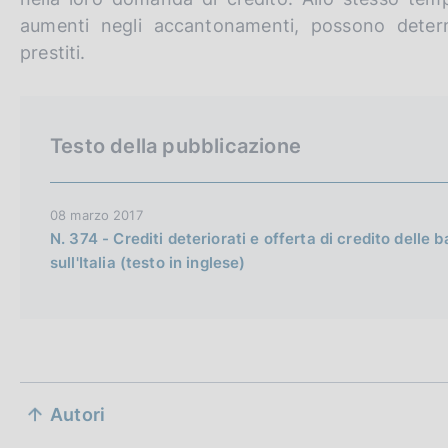
h
aumenti negli accantonamenti, possono determ
v
prestiti.
e
r
s
Testo della pubblicazione
i
o
n
08 marzo 2017
N. 374 - Crediti deteriorati e offerta di credito delle 
sull'Italia (testo in inglese)
S
Autori
e