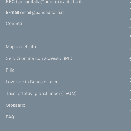
PEC
bancaditalia@pec.bancaditalia.it
a
o
l
E-mail
email@bancaditalia.it
f
l
Contatti
'
o
h
n
o
L
Mappa del sito
m
d
I
e
Servizi online con accesso SPID
N
i
p
K
Filiali
a
m
U
g
Lavorare in Banca d'Italia
T
e
e
I
Tassi effettivi globali medi (TEGM)
)
n
L
Glossario
I
t
FAQ
o