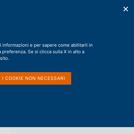
✕
cazioni
Statistiche
Media
|
IT
C
e
r
c
: uno studio sull'Italia
a
i informazioni e per sapere come abilitarli in
n
preferenza. Se si clicca sulla X in alto a
e
l
sito.
Vai al livello superiore 
s
QUESTIONI DI ECONOMIA E FINANZA
i
(OCCASIONAL PAPERS)
t
I I COOKIE NON NECESSARI
o