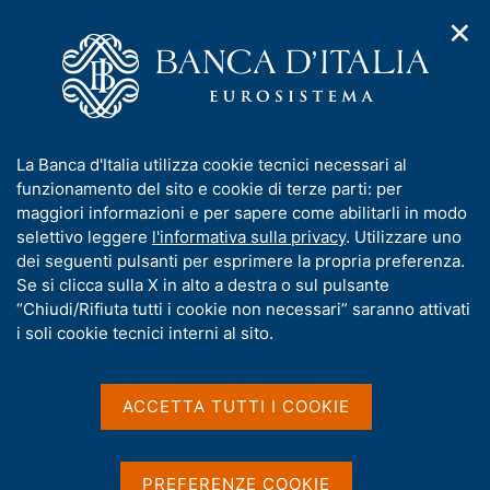
✕
H
A
o
C
p
m
e
r
e
r
i
p
c
Home
/
Pubblicazioni
/
m
a
a
Questioni di Economia e Finanza (Occasional Papers)
/
e
g
n
N. 359 - Le obbligazioni bancarie nel portafoglio delle famiglie
I
La Banca d'Italia utilizza cookie tecnici necessari al
n
e
e
italiane
n
funzionamento del sito e cookie di terze parti: per
u
l
d
f
maggiori informazioni e per sapere come abilitarli in modo
i
s
o
selettivo leggere
l'informativa sulla privacy
. Utilizzare uno
n
i
QUESTIONI DI ECONOMIA E FINANZA
r
dei seguenti pulsanti per esprimere la propria preferenza.
a
t
m
Se si clicca sulla X in alto a destra o sul pulsante
(OCCASIONAL PAPERS)
v
o
i
N. 359 - Le obbligazioni
a
“Chiudi/Rifiuta tutti i cookie non necessari” saranno attivati
g
t
i soli cookie tecnici interni al sito.
bancarie nel portafoglio
a
i
z
v
delle famiglie italiane
i
a
o
ACCETTA TUTTI I COOKIE
n
s
di Massimo Coletta e Raffaele Santioni
e
u
i
Ottobre 2016
PREFERENZE COOKIE