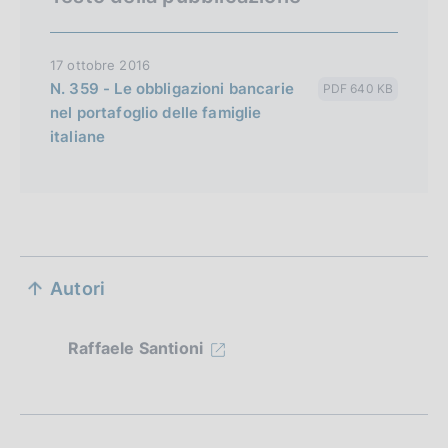
17 ottobre 2016
N. 359 - Le obbligazioni bancarie
PDF 640 KB
nel portafoglio delle famiglie
italiane
S
Autori
e
z
Raffaele Santioni
i
o