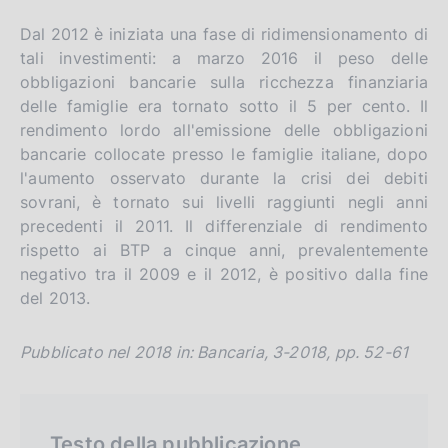
i
o
Dal 2012 è iniziata una fase di ridimensionamento di
s
tali investimenti: a marzo 2016 il peso delle
h
obbligazioni bancarie sulla ricchezza finanziaria
v
delle famiglie era tornato sotto il 5 per cento. Il
e
rendimento lordo all'emissione delle obbligazioni
r
bancarie collocate presso le famiglie italiane, dopo
s
l'aumento osservato durante la crisi dei debiti
i
sovrani, è tornato sui livelli raggiunti negli anni
precedenti il 2011. Il differenziale di rendimento
o
rispetto ai BTP a cinque anni, prevalentemente
n
negativo tra il 2009 e il 2012, è positivo dalla fine
del 2013.
Pubblicato nel 2018 in: Bancaria, 3-2018, pp. 52-61
Testo della pubblicazione