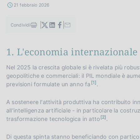
c
21 febbraio 2026
o
o
k
Condividi
S
i
t
e
a
:
m
1. L'economia internazionale
p
a
l
Nel 2025 la crescita globale si è rivelata più robus
a
geopolitiche e commerciali: il PIL mondiale è aum
p
n
1
a
previsioni formulate un anno fa
.
o
g
t
i
a
A sostenere l'attività produttiva ha contribuito in
n
a
all'intelligenza artificiale - in particolare la costru
n
2
trasformazione tecnologica in atto
.
o
t
a
Di questa spinta stanno beneficiando con particolar