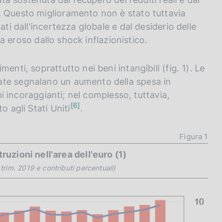
. Questo miglioramento non è stato tuttavia
ati dall'incertezza globale e dal desiderio delle
zza eroso dallo shock inflazionistico.
enti, soprattutto nei beni intangibili (fig. 1). Le
ate segnalano un aumento della spesa in
ppi incoraggianti; nel complesso, tuttavia,
n
6
o agli Stati Uniti
.
o
t
a
Figura 1
truzioni nell'area dell'euro
(1)
 trim. 2019 e contributi percentuali)