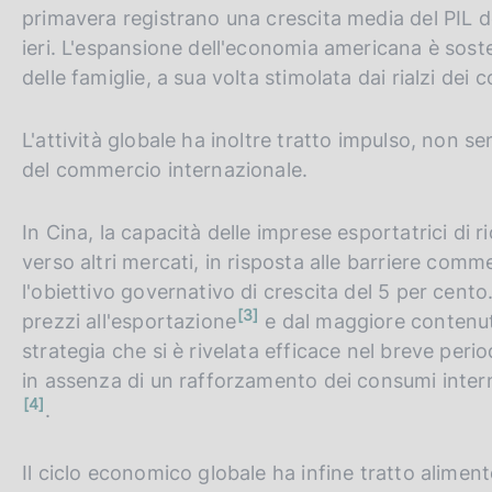
primavera registrano una crescita media del PIL d
ieri. L'espansione dell'economia americana è sos
delle famiglie, a sua volta stimolata dai rialzi dei c
L'attività globale ha inoltre tratto impulso, non 
del commercio internazionale.
In Cina, la capacità delle imprese esportatrici di 
verso altri mercati, in risposta alle barriere comm
l'obiettivo governativo di crescita del 5 per cento.
n
3
prezzi all'esportazione
e dal maggiore contenuto
o
t
strategia che si è rivelata efficace nel breve peri
a
in assenza di un rafforzamento dei consumi intern
n
4
.
o
t
a
Il ciclo economico globale ha infine tratto alimen