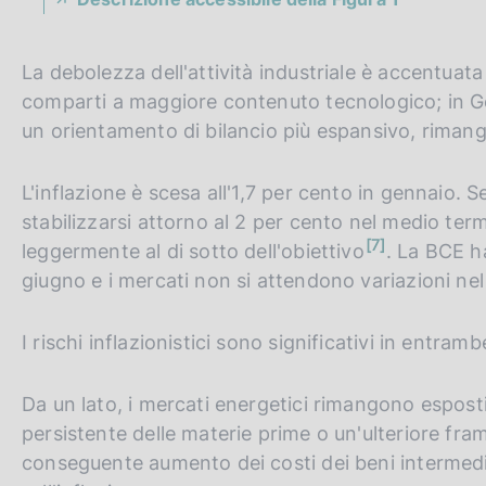
La debolezza dell'attività industriale è accentuat
comparti a maggiore contenuto tecnologico; in Ge
un orientamento di bilancio più espansivo, rimango
L'inflazione è scesa all'1,7 per cento in gennaio.
stabilizzarsi attorno al 2 per cento nel medio ter
n
7
leggermente al di sotto dell'obiettivo
. La BCE ha
o
t
giugno e i mercati non si attendono variazioni ne
a
I rischi inflazionistici sono significativi in entramb
Da un lato, i mercati energetici rimangono esposti
persistente delle materie prime o un'ulteriore fram
conseguente aumento dei costi dei beni intermedi,