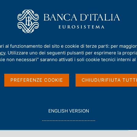
iamo
Compiti
Servizi al cittadino
Pubbli
el Governatore - 2026
/
Commercio e finanza in un mondo frammentato
ari al funzionamento del sito e cookie di terze parti: per maggior
acy
. Utilizzare uno dei seguenti pulsanti per esprimere la propria 
 in un mondo
ie non necessari” saranno attivati i soli cookie tecnici interni al 
PREFERENZE COOKIE
CHIUDI/RIFIUTA TUTT
G
ENGLISH VERSION
32° Congresso ASSIOM FOREX
O
Venezia
T
O