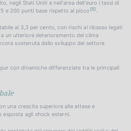
 negli Stati Uniti e nell'area dell'euro i tassi di
n
5
75 e 200 punti base rispetto al picco
.
o
t
a
bile al 3,3 per cento, con rischi al ribasso legati
e a un ulteriore deterioramento del clima
ancora sostenuta dallo sviluppo del settore
ur con dinamiche differenziate tra le principali
obale
n una crescita superiore alle attese e
o esposta agli shock esterni.
ata sostenuta dal recupero dei redditi reali e dal