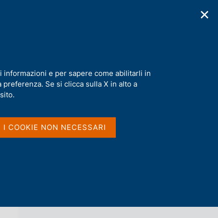
✕
cazioni
Statistiche
Media
|
IT
C
e
r
c
a
i informazioni e per sapere come abilitarli in
n
preferenza. Se si clicca sulla X in alto a
e
l
sito.
Vai al livello superiore 
s
LE GUIDE DELLA BANCA D'ITALIA
i
t
I I COOKIE NON NECESSARI
o