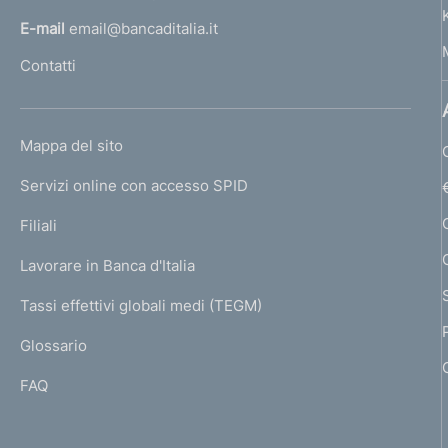
l
E-mail
email@bancaditalia.it
l
Contatti
'
h
o
L
Mappa del sito
m
I
e
Servizi online con accesso SPID
N
p
K
Filiali
a
U
g
Lavorare in Banca d'Italia
T
e
I
Tassi effettivi globali medi (TEGM)
)
L
Glossario
I
FAQ