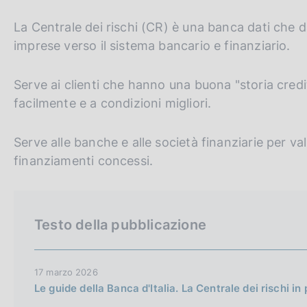
c
m
o
G
C
La Centrale dei rischi (CR) è una banca dati che dà
p
o
a
o
e
imprese verso il sistema bancario e finanziario.
k
l
t
r
i
a
o
c
p
e
Serve ai clienti che hanno una buona "storia credi
a
:
t
a
facilmente e a condizioni migliori.
g
h
n
i
n
e
e
Serve alle banche e alle società finanziarie per valu
a
e
l
finanziamenti concessi.
n
s
g
i
l
t
Testo della pubblicazione
i
o
s
h
17 marzo 2026
v
Le guide della Banca d'Italia. La Centrale dei rischi in
e