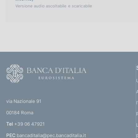
Versione audio ascoltabile e scaricabile
F
o
o
(
t
t
e
via Nazionale 91
o
r
00184 Roma
r
n
Tel
+39 06 47921
a
PEC
bancaditalia@pec.bancaditalia.it
a