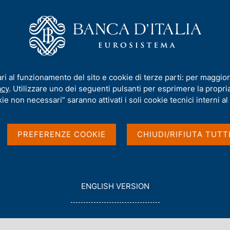
iamo
Compiti
Servizi al cittadino
Pubbli
la Banca d'Italia. La Centrale dei rischi in parole semplici
ari al funzionamento del sito e cookie di terze parti: per maggior
acy
. Utilizzare uno dei seguenti pulsanti per esprimere la propria 
ie non necessari” saranno attivati i soli cookie tecnici interni al 
'Italia. La Centrale
PREFERENZE COOKIE
CHIUDI/RIFIUTA TUTT
emplici
G
ENGLISH VERSION
O
T
O