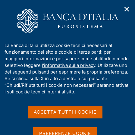
✕
H
A
o
C
p
m
e
r
e
r
i
p
c
Home
/
Pubblicazioni
/
m
a
a
Finanza pubblica: fabbisogno e debito
/
e
g
n
Finanza pubblica: fabbisogno e debito - 2020
I
La Banca d'Italia utilizza cookie tecnici necessari al
n
e
e
n
funzionamento del sito e cookie di terze parti: per
u
l
d
f
maggiori informazioni e per sapere come abilitarli in modo
i
s
Finanza pubblica:
o
selettivo leggere
l'informativa sulla privacy
. Utilizzare uno
n
i
r
dei seguenti pulsanti per esprimere la propria preferenza.
a
fabbisogno e debito - 2020
t
m
Se si clicca sulla X in alto a destra o sul pulsante
v
o
i
a
“Chiudi/Rifiuta tutti i cookie non necessari” saranno attivati
g
t
i soli cookie tecnici interni al sito.
Statistiche
a
i
z
v
i
a
o
ACCETTA TUTTI I COOKIE
Condividi
n
s
S
e
u
t
a
i
PREFERENZE COOKIE