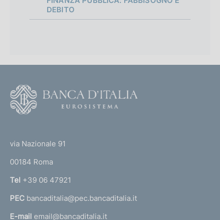
FINANZA PUBBLICA: FABBISOGNO E
DEBITO
F
o
o
(
t
t
e
via Nazionale 91
o
r
00184 Roma
r
n
Tel
+39 06 47921
a
PEC
bancaditalia@pec.bancaditalia.it
a
l
E-mail
email@bancaditalia.it