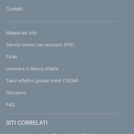
l
Contatti
'
h
o
L
Mappa del sito
m
I
e
Servizi online con accesso SPID
N
p
K
Filiali
a
U
g
Lavorare in Banca d'Italia
T
e
I
Tassi effettivi globali medi (TEGM)
)
L
Glossario
I
FAQ
SITI CORRELATI