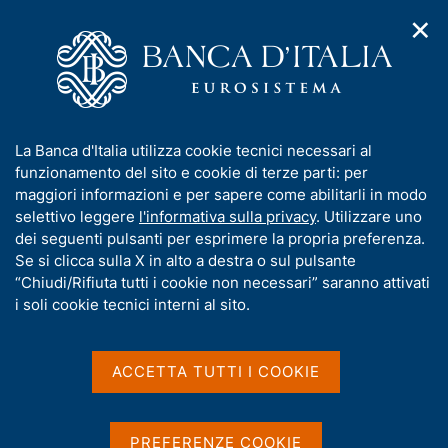
✕
H
A
o
C
p
m
e
r
e
r
i
p
c
Home
/
Pubblicazioni
/
Economie regionali
/
m
a
a
N. 15 - L'economia della Campania
e
g
n
I
La Banca d'Italia utilizza cookie tecnici necessari al
n
e
e
n
funzionamento del sito e cookie di terze parti: per
u
l
d
f
maggiori informazioni e per sapere come abilitarli in modo
ECONOMIE REGIONALI
i
s
o
N. 15 - L'economia della
selettivo leggere
l'informativa sulla privacy
. Utilizzare uno
n
i
r
dei seguenti pulsanti per esprimere la propria preferenza.
a
t
Campania
m
Se si clicca sulla X in alto a destra o sul pulsante
v
o
i
a
“Chiudi/Rifiuta tutti i cookie non necessari” saranno attivati
g
t
i soli cookie tecnici interni al sito.
Rapporto annuale
a
i
z
v
Giugno 2026
i
a
o
ACCETTA TUTTI I COOKIE
n
s
e
u
i
Condividi
PREFERENZE COOKIE
S