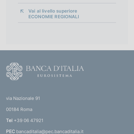
Vai al livello superiore 
ECONOMIE REGIONALI
F
o
o
(
t
t
e
via Nazionale 91
o
r
00184 Roma
r
n
Tel
+39 06 47921
a
PEC
bancaditalia@pec.bancaditalia.it
a