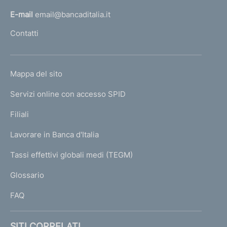
l
E-mail
email@bancaditalia.it
l
Contatti
'
h
o
L
Mappa del sito
m
I
e
Servizi online con accesso SPID
N
p
K
Filiali
a
U
g
Lavorare in Banca d'Italia
T
e
I
Tassi effettivi globali medi (TEGM)
)
L
Glossario
I
FAQ
SITI CORRELATI