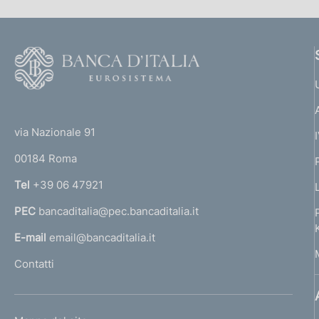
F
o
o
(
t
t
e
via Nazionale 91
o
r
00184 Roma
r
n
Tel
+39 06 47921
a
PEC
bancaditalia@pec.bancaditalia.it
a
l
E-mail
email@bancaditalia.it
l
Contatti
'
h
o