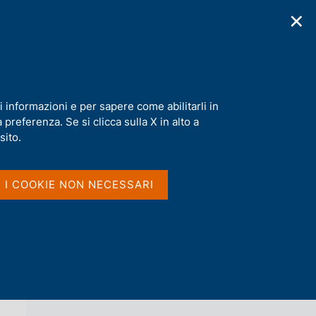
✕
cazioni
Statistiche
Media
|
IT
C
e
r
c
a
i informazioni e per sapere come abilitarli in
n
preferenza. Se si clicca sulla X in alto a
e
l
sito.
Vai al livello superiore 
s
ECONOMIE REGIONALI
i
t
I I COOKIE NON NECESSARI
o