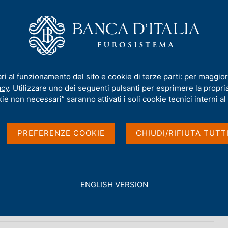
iamo
Compiti
Servizi al cittadino
Pubbli
delle Province autonome di Trento e di Bolzano
ari al funzionamento del sito e cookie di terze parti: per maggior
acy
. Utilizzare uno dei seguenti pulsanti per esprimere la propria 
ie non necessari” saranno attivati i soli cookie tecnici interni al 
lle Province autonome
PREFERENZE COOKIE
CHIUDI/RIFIUTA TUTT
G
ENGLISH VERSION
O
T
O