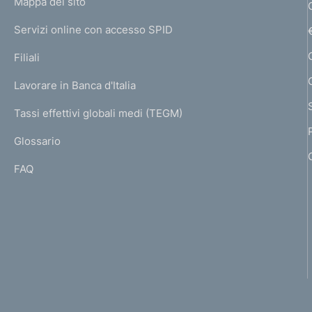
L
Mappa del sito
m
I
e
Servizi online con accesso SPID
N
p
K
Filiali
a
U
g
Lavorare in Banca d'Italia
T
e
I
Tassi effettivi globali medi (TEGM)
)
L
Glossario
I
FAQ