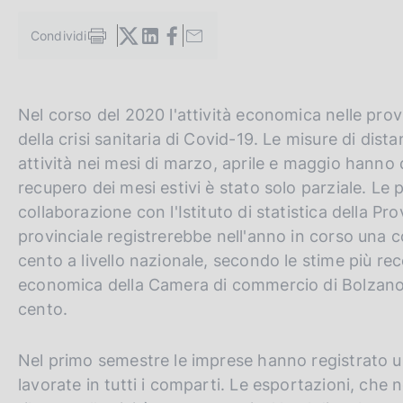
c
o
Condividi
S
o
t
k
a
i
m
e
G
C
Nel corso del 2020 l'attività economica nelle prov
p
:
a
o
e
della crisi sanitaria di Covid-19. Le misure di dist
l
t
r
attività nei mesi di marzo, aprile e maggio hanno 
a
o
c
p
recupero dei mesi estivi è stato solo parziale. Le
a
t
a
collaborazione con l'Istituto di statistica della P
g
h
n
provinciale registrerebbe nell'anno in corso una co
i
n
e
e
cento a livello nazionale, secondo le stime più recen
a
e
l
economica della Camera di commercio di Bolzano p
n
s
cento.
g
i
l
t
Nel primo semestre le imprese hanno registrato un
i
o
lavorate in tutti i comparti. Le esportazioni, che