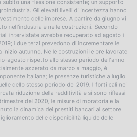
nno subito una flessione consistente; un supporto
oindustria. Gli elevati livelli di incertezza hanno
nvestimento delle imprese. A partire da giugno vi
tto nell'industria e nelle costruzioni. Secondo
riali intervistate avrebbe recuperato ad agosto i
l 2019; i due terzi prevedono di incrementare le
 inizio autunno. Nelle costruzioni le ore lavorate
o-agosto rispetto allo stesso periodo dell'anno
anzialmente azzerato da marzo a maggio, è
mponente italiana; le presenze turistiche a luglio
lle dello stesso periodo del 2019. I forti cali nei
ta riduzione della redditività e si sono riflessi
 trimestre del 2020, le misure di moratoria e la
to la dinamica dei prestiti bancari al settore
lioramento delle disponibilità liquide delle