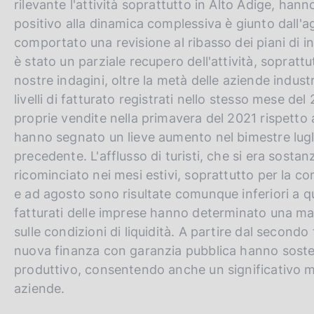
s
rilevante l'attività soprattutto in Alto Adige, ha
h
positivo alla dinamica complessiva è giunto dall'agr
v
comportato una revisione al ribasso dei piani di i
e
è stato un parziale recupero dell'attività, soprattu
r
nostre indagini, oltre la metà delle aziende indust
s
livelli di fatturato registrati nello stesso mese de
i
proprie vendite nella primavera del 2021 rispetto a
o
hanno segnato un lieve aumento nel bimestre lugli
n
precedente. L'afflusso di turisti, che si era sost
ricominciato nei mesi estivi, soprattutto per la co
e ad agosto sono risultate comunque inferiori a que
fatturati delle imprese hanno determinato una marca
sulle condizioni di liquidità. A partire dal secondo
nuova finanza con garanzia pubblica hanno sostenu
produttivo, consentendo anche un significativo mig
aziende.