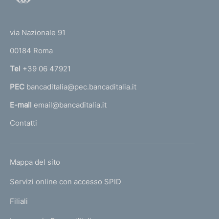
o
(
t
t
e
via Nazionale 91
o
r
00184 Roma
r
n
Tel
+39 06 47921
a
PEC
bancaditalia@pec.bancaditalia.it
a
l
E-mail
email@bancaditalia.it
l
Contatti
'
h
o
L
Mappa del sito
m
I
e
Servizi online con accesso SPID
N
p
K
Filiali
a
U
g