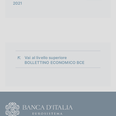
2021
Vai al livello superiore 
BOLLETTINO ECONOMICO BCE
F
o