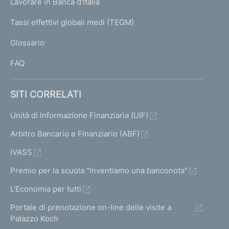
Lavorare in Banca d'Italia
T
e
I
Tassi effettivi globali medi (TEGM)
)
L
Glossario
I
FAQ
SITI CORRELATI
Unità di Informazione Finanziaria (UIF)
Arbitro Bancario e Finanziario (ABF)
IVASS
Premio per la scuola "Inventiamo una banconota"
L'Economia per tutti
Portale di prenotazione on-line delle visite a
Palazzo Koch