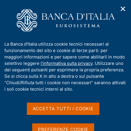
✕
H
A
o
C
p
m
e
r
e
r
i
p
c
Home
/
Pubblicazioni
/
Bollettino economico BCE
/
m
a
a
Bollettino economico BCE, n. 6 - 2021
e
g
n
I
La Banca d'Italia utilizza cookie tecnici necessari al
n
e
e
n
funzionamento del sito e cookie di terze parti: per
u
l
d
f
maggiori informazioni e per sapere come abilitarli in modo
BOLLETTINO ECONOMICO BCE
i
s
o
Bollettino economico BCE,
selettivo leggere
l'informativa sulla privacy
. Utilizzare uno
n
i
r
dei seguenti pulsanti per esprimere la propria preferenza.
a
t
n. 6 - 2021
m
Se si clicca sulla X in alto a destra o sul pulsante
v
o
i
a
“Chiudi/Rifiuta tutti i cookie non necessari” saranno attivati
g
t
i soli cookie tecnici interni al sito.
a
i
z
v
Condividi
i
S
a
o
ACCETTA TUTTI I COOKIE
t
n
s
a
e
u
m
G
C
Prosegue la ripresa dell'attività economica
i
p
PREFERENZE COOKIE