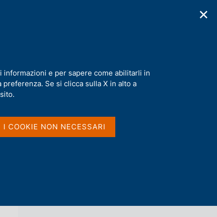
✕
cazioni
Statistiche
Media
|
IT
C
e
r
c
a
i informazioni e per sapere come abilitarli in
n
preferenza. Se si clicca sulla X in alto a
e
l
sito.
Vai al livello superiore 
s
ALTRI ATTI DI CONVEGNI
i
t
I I COOKIE NON NECESSARI
o