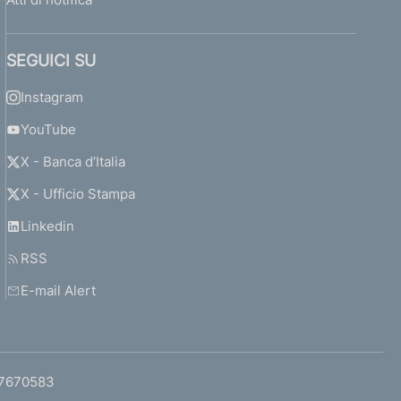
SEGUICI SU
Instagram
YouTube
X - Banca d’Italia
X - Ufficio Stampa
Linkedin
RSS
E-mail Alert
97670583