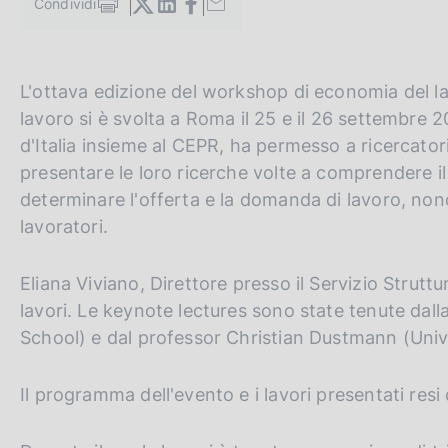
Condividi
c
S
t
o
a
o
m
k
G
C
L'ottava edizione del workshop di economia del lavo
p
i
a
o
e
lavoro si è svolta a Roma il 25 e il 26 settembre 
e
l
:
t
r
d'Italia insieme al CEPR, ha permesso a ricercator
a
o
c
p
presentare le loro ricerche volte a comprendere il r
a
t
a
determinare l'offerta e la domanda di lavoro, nonc
g
h
n
lavoratori.
i
n
e
e
a
e
l
Eliana Viviano, Direttore presso il Servizio Strutt
n
s
lavori. Le keynote lectures sono state tenute dal
g
i
School) e dal professor Christian Dustmann (Univ
l
t
i
o
Il programma dell'evento e i lavori presentati resi d
s
h