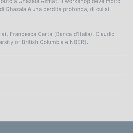
tributo a Ghazala Azmat. Il workshop deve molto
i Ghazala è una perdita profonda, di cui si
ia), Francesca Carta (Banca d'Italia), Claudio
rsity of British Columbia e NBER).
ro Ruggieri, Carlos Sanz
si, Liangjie Wu
han Vogel