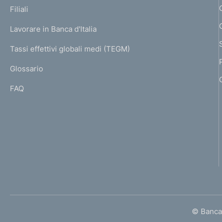
K
i
Filiali
:
a
U
g
m
Lavorare in Banca d'Italia
T
e
I
e
Tassi effettivi globali medi (TEGM)
)
L
n
Glossario
I
t
FAQ
o
© Banca 