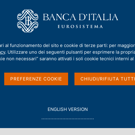
iamo
Compiti
Servizi al cittadino
Pubbli
'Italia-CEPR sulle politiche e le istituzioni del mercato del lavoro
ari al funzionamento del sito e cookie di terze parti: per maggior
acy
. Utilizzare uno dei seguenti pulsanti per esprimere la propria 
ie non necessari” saranno attivati i soli cookie tecnici interni al 
talia-CEPR sulle
PREFERENZE COOKIE
CHIUDI/RIFIUTA TUTT
oni del mercato del
G
ENGLISH VERSION
O
T
O