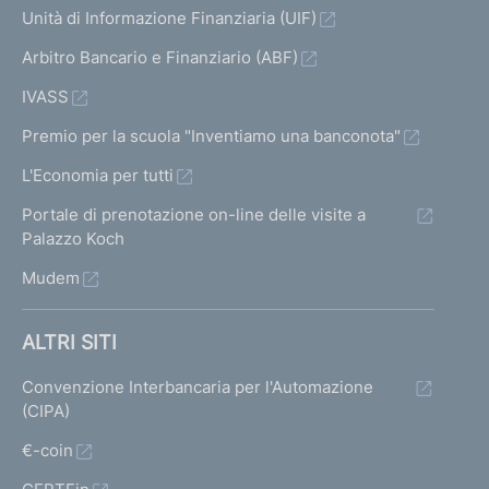
momento; a questa valutazione,
Unità di Informazione Finanziaria (UIF)
provvisoria, ne è seguita una definitiva,
Arbitro Bancario e Finanziario (ABF)
al 22 per cento. Questo prezzo risente
dei rendimenti molto elevati (anche
IVASS
superiori al 15-20% annuo) richiesti dal
Premio per la scuola "Inventiamo una banconota"
ristretto numero di investitori che
operano su questo mercato. La S.G.A.
L'Economia per tutti
potrà invece attuare un recupero
Portale di prenotazione on-line delle visite a
"paziente", coerente con valori ben
Palazzo Koch
superiori (cfr. la Sezione III.1).
Mudem
3. Che implicazioni ci
sono per i lavoratori
ALTRI SITI
delle due banche
Convenzione Interbancaria per l'Automazione
venete?
(CIPA)
Il piano di integrazione delle banche
€-coin
venete in Intesa Sanpaolo e gli impegni