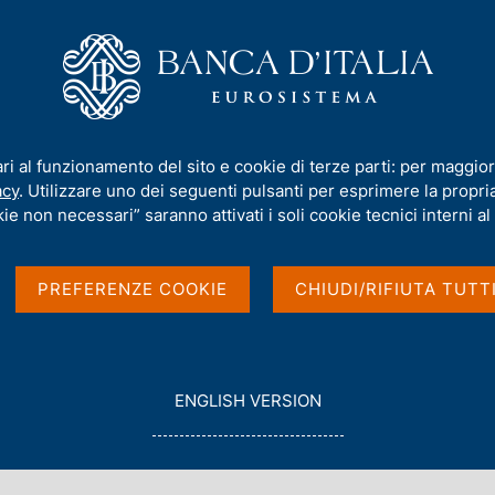
iamo
Compiti
Servizi al cittadino
Pubbli
ll'Italia - marzo 2026
ari al funzionamento del sito e cookie di terze parti: per maggior
acy
. Utilizzare uno dei seguenti pulsanti per esprimere la propria 
ie non necessari” saranno attivati i soli cookie tecnici interni al 
o internazionale
PREFERENZE COOKIE
CHIUDI/RIFIUTA TUTT
6
G
ENGLISH VERSION
O
T
O