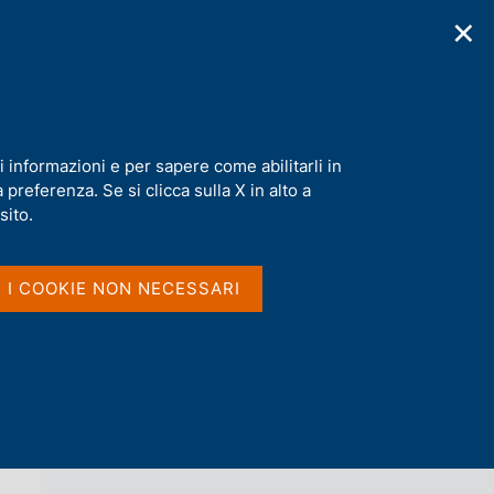
✕
cazioni
Statistiche
Media
|
IT
C
e
r
c
a
i informazioni e per sapere come abilitarli in
n
preferenza. Se si clicca sulla X in alto a
e
l
sito.
Vai al livello superiore 
NOTIZIE
s
i
t
I I COOKIE NON NECESSARI
o