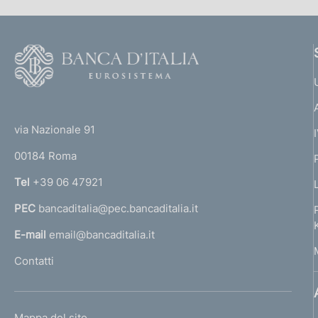
F
o
o
(
t
t
e
via Nazionale 91
o
r
00184 Roma
r
n
Tel
+39 06 47921
a
PEC
bancaditalia@pec.bancaditalia.it
a
l
E-mail
email@bancaditalia.it
l
Contatti
'
h
o
L
Mappa del sito