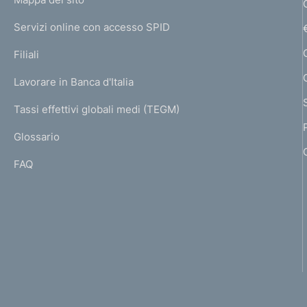
m
I
e
Servizi online con accesso SPID
N
p
K
Filiali
a
U
g
Lavorare in Banca d'Italia
T
e
I
Tassi effettivi globali medi (TEGM)
)
L
Glossario
I
FAQ