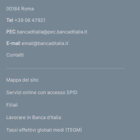
o
r
00184 Roma
r
n
Tel
+39 06 47921
a
PEC
bancaditalia@pec.bancaditalia.it
a
l
E-mail
email@bancaditalia.it
l
Contatti
'
h
o
L
Mappa del sito
m
I
e
Servizi online con accesso SPID
N
p
K
Filiali
a
U
g
Lavorare in Banca d'Italia
T
e
I
Tassi effettivi globali medi (TEGM)
)
L