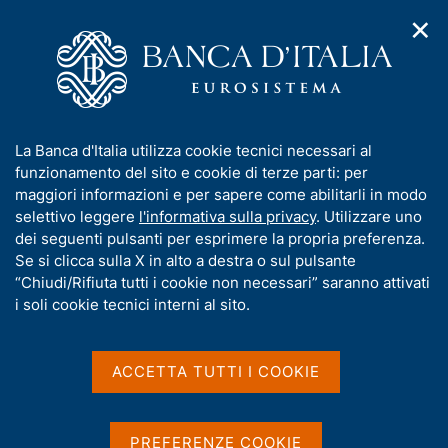
✕
H
A
o
C
p
m
e
r
e
r
i
p
c
Home
/
Media
/
Notizie
/
m
a
a
Scelto il secondo gruppo di partecipanti per sperimentare la
e
g
n
DLT per il regolamento monetario della banca centrale
I
La Banca d'Italia utilizza cookie tecnici necessari al
n
e
e
n
funzionamento del sito e cookie di terze parti: per
u
l
d
f
maggiori informazioni e per sapere come abilitarli in modo
i
s
27 GIUGNO 2024
o
selettivo leggere
l'informativa sulla privacy
. Utilizzare uno
n
i
r
Scelto il secondo gruppo di
dei seguenti pulsanti per esprimere la propria preferenza.
a
t
m
Se si clicca sulla X in alto a destra o sul pulsante
v
o
partecipanti per
i
a
“Chiudi/Rifiuta tutti i cookie non necessari” saranno attivati
g
t
i soli cookie tecnici interni al sito.
sperimentare la DLT per il
a
i
z
regolamento monetario
v
i
a
o
ACCETTA TUTTI I COOKIE
della banca centrale
n
s
e
u
i
PREFERENZE COOKIE