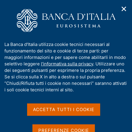
✕
H
A
o
C
p
m
e
r
e
r
i
p
c
Home
/
Pubblicazioni
/
m
a
a
Mercati, infrastrutture, sistemi di pagamento
/
e
g
n
N. 26 - Integrazione delle DLT con le infrastrutture di mercato:
I
La Banca d'Italia utilizza cookie tecnici necessari al
n
e
e
analisi e proof-of-concept per un DvP sicuro tra piattaforme
n
funzionamento del sito e cookie di terze parti: per
u
l
TIPS e DLT
d
f
maggiori informazioni e per sapere come abilitarli in modo
i
s
o
selettivo leggere
l'informativa sulla privacy
. Utilizzare uno
n
i
r
dei seguenti pulsanti per esprimere la propria preferenza.
a
t
MERCATI, INFRASTRUTTURE, SISTEMI DI
m
Se si clicca sulla X in alto a destra o sul pulsante
v
o
i
a
PAGAMENTO
“Chiudi/Rifiuta tutti i cookie non necessari” saranno attivati
g
N. 26 - Integrazione delle
t
i soli cookie tecnici interni al sito.
a
i
z
DLT con le infrastrutture di
v
i
mercato: analisi e proof-of-
a
o
ACCETTA TUTTI I COOKIE
n
s
concept per un DvP sicuro
e
u
i
PREFERENZE COOKIE