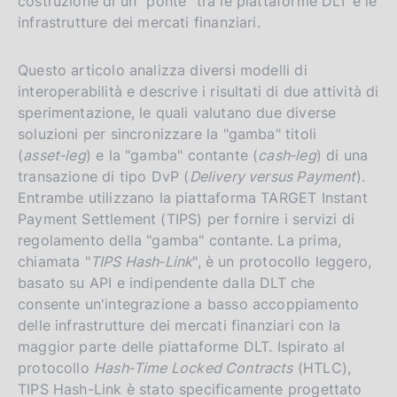
costruzione di un "ponte" tra le piattaforme DLT e le
infrastrutture dei mercati finanziari.
Questo articolo analizza diversi modelli di
interoperabilità e descrive i risultati di due attività di
sperimentazione, le quali valutano due diverse
soluzioni per sincronizzare la "gamba" titoli
(
asset‑leg
) e la "gamba" contante (
cash‑leg
) di una
transazione di tipo DvP (
Delivery versus Payment
).
Entrambe utilizzano la piattaforma TARGET Instant
Payment Settlement (TIPS) per fornire i servizi di
regolamento della "gamba" contante. La prima,
chiamata "
TIPS Hash‑Link
", è un protocollo leggero,
basato su API e indipendente dalla DLT che
consente un'integrazione a basso accoppiamento
delle infrastrutture dei mercati finanziari con la
maggior parte delle piattaforme DLT. Ispirato al
protocollo
Hash‑Time Locked Contracts
(HTLC),
TIPS Hash-Link è stato specificamente progettato