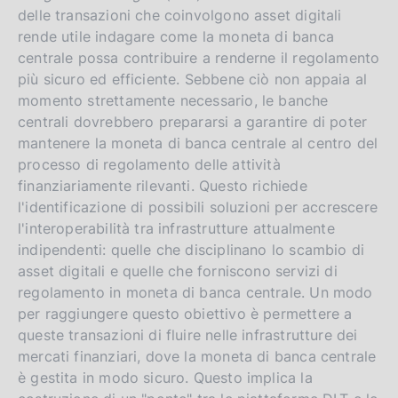
n
e
e
delle transazioni che coinvolgono asset digitali
a
e
l
rende utile indagare come la moneta di banca
n
s
centrale possa contribuire a renderne il regolamento
più sicuro ed efficiente. Sebbene ciò non appaia al
g
i
momento strettamente necessario, le banche
l
t
centrali dovrebbero prepararsi a garantire di poter
i
o
mantenere la moneta di banca centrale al centro del
s
processo di regolamento delle attività
h
finanziariamente rilevanti. Questo richiede
v
l'identificazione di possibili soluzioni per accrescere
e
l'interoperabilità tra infrastrutture attualmente
r
indipendenti: quelle che disciplinano lo scambio di
asset digitali e quelle che forniscono servizi di
s
regolamento in moneta di banca centrale. Un modo
i
per raggiungere questo obiettivo è permettere a
o
queste transazioni di fluire nelle infrastrutture dei
n
mercati finanziari, dove la moneta di banca centrale
è gestita in modo sicuro. Questo implica la