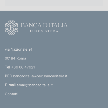
F
o
o
(
t
t
e
via Nazionale 91
o
r
00184 Roma
r
n
Tel
+39 06 47921
a
PEC
bancaditalia@pec.bancaditalia.it
a
l
E-mail
email@bancaditalia.it
l
Contatti
'
h