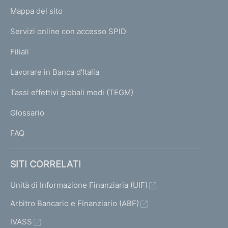
o
L
Mappa del sito
m
I
e
Servizi online con accesso SPID
N
p
K
Filiali
a
U
g
Lavorare in Banca d'Italia
T
e
I
Tassi effettivi globali medi (TEGM)
)
L
Glossario
I
FAQ
SITI CORRELATI
Unità di Informazione Finanziaria (UIF)
Arbitro Bancario e Finanziario (ABF)
IVASS