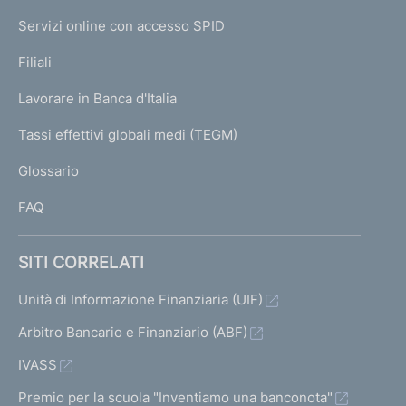
I
e
Servizi online con accesso SPID
N
p
K
Filiali
a
U
g
Lavorare in Banca d'Italia
T
e
I
Tassi effettivi globali medi (TEGM)
)
L
Glossario
I
FAQ
SITI CORRELATI
Unità di Informazione Finanziaria (UIF)
Arbitro Bancario e Finanziario (ABF)
IVASS
Premio per la scuola "Inventiamo una banconota"