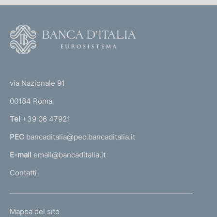
F
o
o
(
t
t
e
via Nazionale 91
o
r
00184 Roma
r
n
Tel
+39 06 47921
a
PEC
bancaditalia@pec.bancaditalia.it
a
l
E-mail
email@bancaditalia.it
l
Contatti
'
h
o
L
Mappa del sito
m