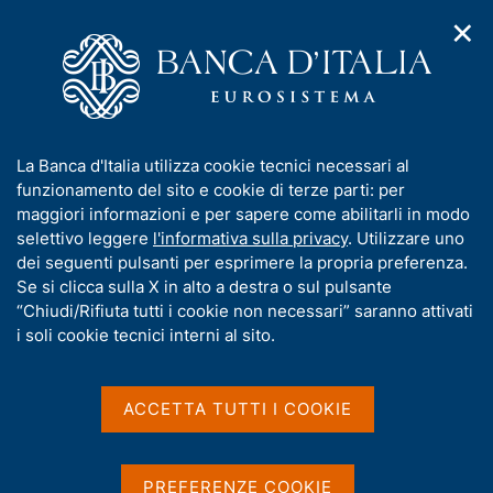
✕
H
A
o
C
p
m
e
r
e
r
i
p
c
Home
/
Media
/
Notizie
/
m
a
a
Protocollo d'intesa Banca d'Italia-Consob in materia di
e
g
n
risoluzione alternativa delle controversie
I
La Banca d'Italia utilizza cookie tecnici necessari al
n
e
e
n
funzionamento del sito e cookie di terze parti: per
u
l
d
f
maggiori informazioni e per sapere come abilitarli in modo
i
s
2 APRILE 2025
o
selettivo leggere
l'informativa sulla privacy
. Utilizzare uno
n
i
r
Protocollo d'intesa Banca
dei seguenti pulsanti per esprimere la propria preferenza.
a
t
m
Se si clicca sulla X in alto a destra o sul pulsante
v
o
d'Italia-Consob in materia
i
a
“Chiudi/Rifiuta tutti i cookie non necessari” saranno attivati
g
t
i soli cookie tecnici interni al sito.
di risoluzione alternativa
a
i
z
delle controversie
v
i
a
o
ACCETTA TUTTI I COOKIE
n
s
e
u
Condividi
S
i
PREFERENZE COOKIE