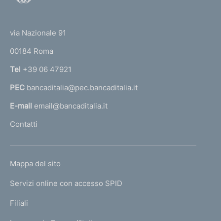
o
(
t
t
e
via Nazionale 91
o
r
00184 Roma
r
n
Tel
+39 06 47921
a
PEC
bancaditalia@pec.bancaditalia.it
a
l
E-mail
email@bancaditalia.it
l
Contatti
'
h
o
L
Mappa del sito
m
I
e
Servizi online con accesso SPID
N
p
K
Filiali
a
U
g