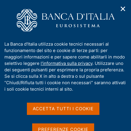
✕
H
A
o
C
p
m
e
r
e
r
i
p
c
Home
/
Media
/
Notizie
/
m
a
a
Intervento del Governatore Fabio Panetta su "Lo sviluppo dei
e
g
n
pagamenti transfrontalieri in un mondo frammentato"
I
La Banca d'Italia utilizza cookie tecnici necessari al
n
e
e
n
funzionamento del sito e cookie di terze parti: per
u
l
d
f
maggiori informazioni e per sapere come abilitarli in modo
i
s
4 MAGGIO 2026
o
selettivo leggere
l'informativa sulla privacy
. Utilizzare uno
n
i
r
Intervento del Governatore
dei seguenti pulsanti per esprimere la propria preferenza.
a
t
m
Se si clicca sulla X in alto a destra o sul pulsante
v
o
Fabio Panetta su "Lo
i
a
“Chiudi/Rifiuta tutti i cookie non necessari” saranno attivati
g
t
i soli cookie tecnici interni al sito.
sviluppo dei pagamenti
a
i
z
transfrontalieri in un
v
i
a
o
ACCETTA TUTTI I COOKIE
mondo frammentato"
n
s
e
u
i
PREFERENZE COOKIE