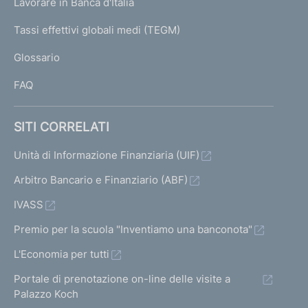
Lavorare in Banca d'Italia
T
e
I
Tassi effettivi globali medi (TEGM)
)
L
Glossario
I
FAQ
SITI CORRELATI
Unità di Informazione Finanziaria (UIF)
Arbitro Bancario e Finanziario (ABF)
IVASS
Premio per la scuola "Inventiamo una banconota"
L'Economia per tutti
Portale di prenotazione on-line delle visite a
Palazzo Koch