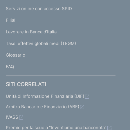
I
e
Servizi online con accesso SPID
N
p
K
Filiali
a
U
g
Lavorare in Banca d'Italia
T
e
I
Tassi effettivi globali medi (TEGM)
)
L
Glossario
I
FAQ
SITI CORRELATI
Unità di Informazione Finanziaria (UIF)
Arbitro Bancario e Finanziario (ABF)
IVASS
Premio per la scuola "Inventiamo una banconota"