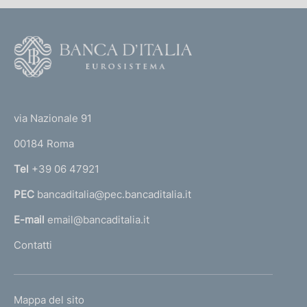
F
o
o
(
t
t
e
via Nazionale 91
o
r
00184 Roma
r
n
Tel
+39 06 47921
a
PEC
bancaditalia@pec.bancaditalia.it
a
l
E-mail
email@bancaditalia.it
l
Contatti
'
h
o
L
Mappa del sito
m