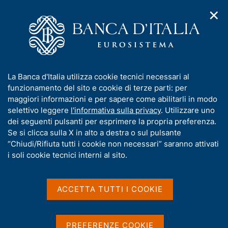
✕
H
A
o
C
p
m
e
r
e
r
i
p
c
Home
/
Media
/
Agenda
/
Bollettino economico BCE
m
a
a
e
g
n
I
La Banca d'Italia utilizza cookie tecnici necessari al
n
e
e
Bollettino economico BCE
n
funzionamento del sito e cookie di terze parti: per
u
l
d
f
maggiori informazioni e per sapere come abilitarli in modo
i
s
o
selettivo leggere
l'informativa sulla privacy
. Utilizzare uno
n
i
r
dei seguenti pulsanti per esprimere la propria preferenza.
13 NOVEMBRE 2025
a
t
FRANCOFORTE
m
Se si clicca sulla X in alto a destra o sul pulsante
v
o
i
a
“Chiudi/Rifiuta tutti i cookie non necessari” saranno attivati
g
t
i soli cookie tecnici interni al sito.
a
Condividi
i
S
z
v
t
i
a
a
o
ACCETTA TUTTI I COOKIE
n
m
s
e
p
u
a
i
PREFERENZE COOKIE