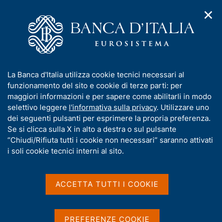
✕
H
A
o
C
p
m
e
r
e
r
i
p
c
Home
/
Pubblicazioni
/
Bollettino economico BCE
/
m
a
a
Bollettino economico BCE, n. 7 - 2025
e
g
n
I
La Banca d'Italia utilizza cookie tecnici necessari al
n
e
e
n
funzionamento del sito e cookie di terze parti: per
u
l
d
f
maggiori informazioni e per sapere come abilitarli in modo
BOLLETTINO ECONOMICO BCE
i
s
o
Bollettino economico BCE,
selettivo leggere
l'informativa sulla privacy
. Utilizzare uno
n
i
r
dei seguenti pulsanti per esprimere la propria preferenza.
a
t
n. 7 - 2025
m
Se si clicca sulla X in alto a destra o sul pulsante
v
o
i
a
“Chiudi/Rifiuta tutti i cookie non necessari” saranno attivati
g
t
i soli cookie tecnici interni al sito.
Novembre 2025
a
i
z
v
i
a
o
ACCETTA TUTTI I COOKIE
n
s
Condividi
S
e
u
t
i
a
PREFERENZE COOKIE