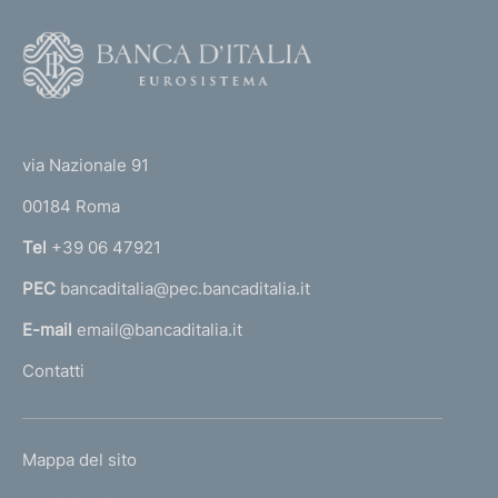
F
o
o
(
t
t
e
via Nazionale 91
o
r
00184 Roma
r
n
Tel
+39 06 47921
a
PEC
bancaditalia@pec.bancaditalia.it
a
l
E-mail
email@bancaditalia.it
l
Contatti
'
h
o
L
Mappa del sito
m
I
e