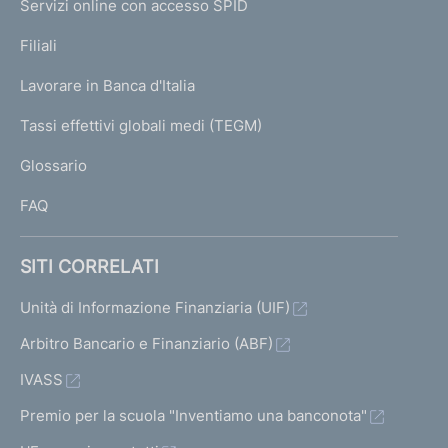
Servizi online con accesso SPID
N
p
K
Filiali
a
U
g
Lavorare in Banca d'Italia
T
e
I
Tassi effettivi globali medi (TEGM)
)
L
Glossario
I
FAQ
SITI CORRELATI
Unità di Informazione Finanziaria (UIF)
Arbitro Bancario e Finanziario (ABF)
IVASS
Premio per la scuola "Inventiamo una banconota"