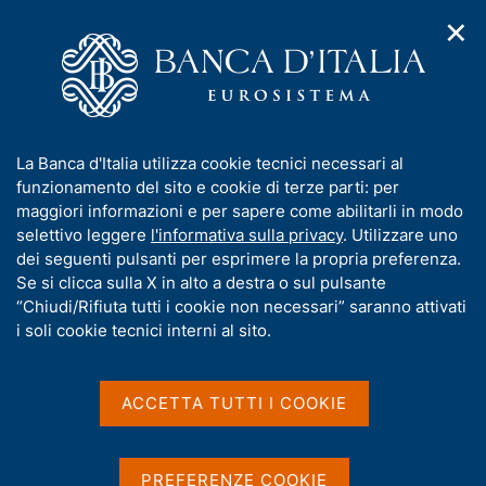
✕
H
A
o
C
p
m
e
r
e
r
i
p
c
Home
/
Presidenza italiana del G20
/
Conferenze
m
a
a
e
g
n
Conferenze
I
La Banca d'Italia utilizza cookie tecnici necessari al
n
e
e
n
funzionamento del sito e cookie di terze parti: per
u
l
d
f
maggiori informazioni e per sapere come abilitarli in modo
i
s
o
selettivo leggere
l'informativa sulla privacy
. Utilizzare uno
n
i
r
dei seguenti pulsanti per esprimere la propria preferenza.
a
Condividi
t
S
m
Se si clicca sulla X in alto a destra o sul pulsante
v
o
t
i
a
“Chiudi/Rifiuta tutti i cookie non necessari” saranno attivati
a
g
t
i soli cookie tecnici interni al sito.
m
a
i
p
z
v
a
i
I lavori del G20 sono integrati da incontri di studio e
a
o
ACCETTA TUTTI I COOKIE
l
n
approfondimento su tematiche che sono al centro
s
a
e
p
u
dell'agenda G20.
a
i
PREFERENZE COOKIE