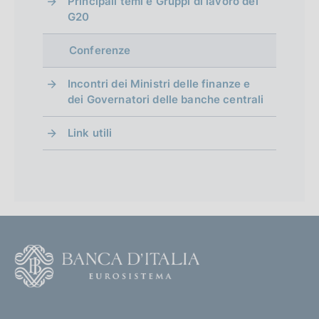
Principali temi e Gruppi di lavoro del
G20
Conferenze
Incontri dei Ministri delle finanze e
dei Governatori delle banche centrali
Link utili
F
o
o
(
t