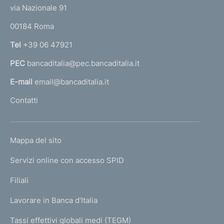
t
e
via Nazionale 91
o
r
00184 Roma
r
n
Tel
+39 06 47921
a
PEC
bancaditalia@pec.bancaditalia.it
a
l
E-mail
email@bancaditalia.it
l
Contatti
'
h
o
L
Mappa del sito
m
I
e
Servizi online con accesso SPID
N
p
K
Filiali
a
U
g
Lavorare in Banca d'Italia
T
e
I
Tassi effettivi globali medi (TEGM)
)