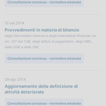
b
e
Consultazione conclusa - normativa emanata
b
:
l
i
D
10 set 2014
c
a
a
Provvedimenti in materia di bilancio
t
z
degli intermediari bancari e degli intermediari finanziari ex
a
i
art. 107 del TUB, degli istituti di pagamento, degli IMEL,
P
o
delle SGR e delle SIM
u
n
b
e
Consultazione conclusa - normativa emanata
b
:
l
i
D
29 ago 2014
c
a
a
Aggiornamento della definizione di
t
z
attività deteriorate
a
i
P
o
Consultazione conclusa - normativa emanata