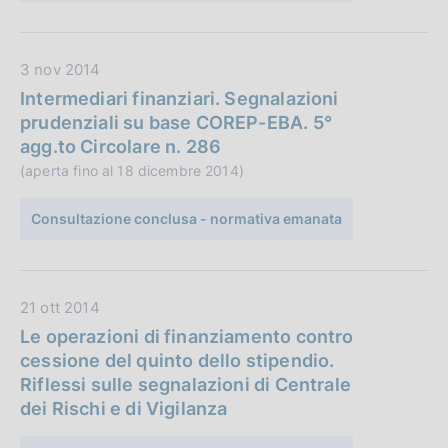
:
b
l
D
3 nov 2014
i
a
c
Intermediari finanziari. Segnalazioni
t
a
prudenziali su base COREP-EBA. 5°
a
z
agg.to Circolare n. 286
P
i
(aperta fino al 18 dicembre 2014)
u
o
b
n
Consultazione conclusa - normativa emanata
b
e
l
:
i
D
21 ott 2014
c
a
a
Le operazioni di finanziamento contro
t
z
cessione del quinto dello stipendio.
a
i
Riflessi sulle segnalazioni di Centrale
P
o
dei Rischi e di Vigilanza
u
n