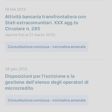
c
D
19 feb 2015
a
a
z
Attività bancaria transfrontaliera con
t
i
Stati extracomunitari. XXX agg.to
a
o
Circolare n. 285
P
n
(aperta fino al 21 marzo 2015)
u
e
b
:
Consultazione conclusa - normativa emanata
b
l
i
D
28 gen 2015
c
a
a
Disposizioni per l'iscrizione e la
t
z
gestione dell'elenco degli operatori di
a
i
microcredito
P
o
u
n
Consultazione conclusa - normativa emanata
b
e
b
: