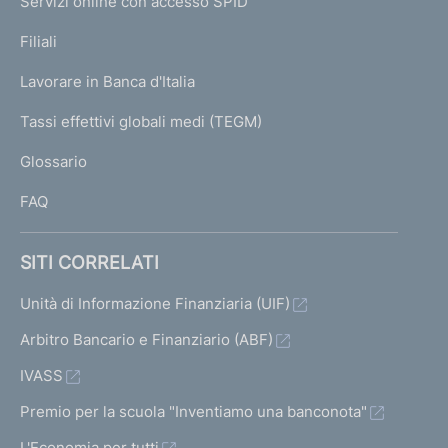
Servizi online con accesso SPID
N
p
K
Filiali
a
U
g
Lavorare in Banca d'Italia
T
e
I
Tassi effettivi globali medi (TEGM)
)
L
Glossario
I
FAQ
SITI CORRELATI
Unità di Informazione Finanziaria (UIF)
Arbitro Bancario e Finanziario (ABF)
IVASS
Premio per la scuola "Inventiamo una banconota"
L'Economia per tutti