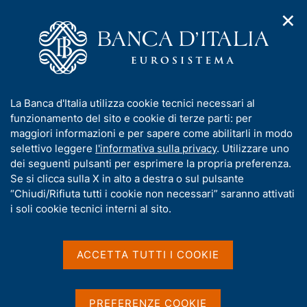
✕
H
A
o
C
p
m
e
r
e
r
i
p
c
Home
/
Compiti
/
m
a
a
Vigilanza sul sistema bancario e finanziario
/
Normativa
/
e
g
n
Consultazioni
I
La Banca d'Italia utilizza cookie tecnici necessari al
n
e
e
n
funzionamento del sito e cookie di terze parti: per
u
l
d
f
maggiori informazioni e per sapere come abilitarli in modo
i
s
Consultazioni
o
selettivo leggere
l'informativa sulla privacy
. Utilizzare uno
n
i
r
dei seguenti pulsanti per esprimere la propria preferenza.
a
t
m
Se si clicca sulla X in alto a destra o sul pulsante
v
o
i
a
“Chiudi/Rifiuta tutti i cookie non necessari” saranno attivati
La legge 262/2005 sulla tutela del risparmio
g
t
i soli cookie tecnici interni al sito.
richiede alla Banca d'Italia di sottoporre a
a
i
z
consultazione pubblica le nuove regolamentazioni o
v
i
le revisioni di normative esistenti.
a
o
ACCETTA TUTTI I COOKIE
n
s
e
u
Il documento è pubblicato in questa sezione del
i
sito; chiunque può inviare, di norma entro 60 giorni,
PREFERENZE COOKIE