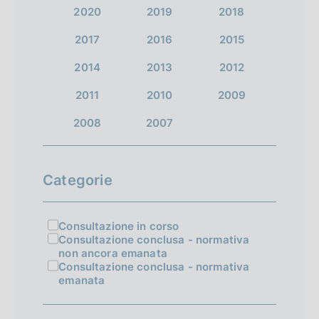
t
t
t
c
2020
2019
2018
z
o
o
o
c
2017
2016
2015
i
)
)
)
e
2014
2013
2012
V
V
V
o
s
a
a
a
s
2011
2010
2009
n
i
i
i
i
2008
2007
e
a
a
a
v
d
l
l
l
a
Categorie
l
l
l
e
a
a
a
i
Consultazione in corso
s
s
s
Consultazione conclusa - normativa
r
c
c
c
non ancora emanata
Consultazione conclusa - normativa
i
h
h
h
emanata
e
e
e
s