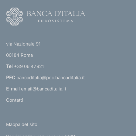
a
F
2
o
0
o
(
t
t
e
via Nazionale 91
o
r
00184 Roma
r
n
Tel
+39 06 47921
a
PEC
bancaditalia@pec.bancaditalia.it
a
l
E-mail
email@bancaditalia.it
l
Contatti
'
h
o
L
Mappa del sito
m
I
e