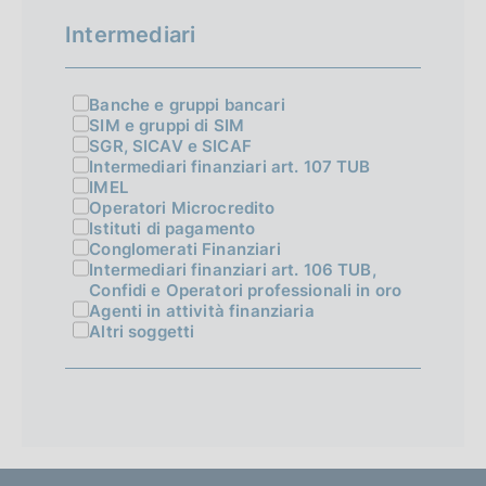
r
r
r
u
Intermediari
m
m
m
l
a
a
a
t
t
Banche e gruppi bancari
t
t
SIM e gruppi di SIM
a
a
a
a
SGR, SICAV e SICAF
Intermediari finanziari art. 107 TUB
i
1
s
t
IMEL
Operatori Microcredito
n
2
u
Istituti di pagamento
i
i
c
Conglomerati Finanziari
Intermediari finanziari art. 106 TUB,
z
c
Confidi e Operatori professionali in oro
Agenti in attività finanziaria
i
e
Altri soggetti
a
s
l
s
e
i
v