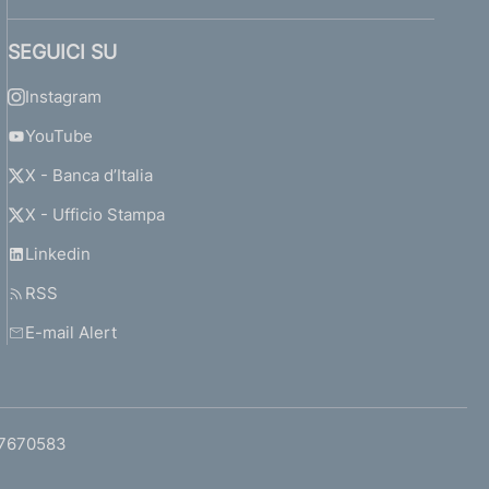
,
P
SEGUICI SU
r
e
Instagram
s
i
YouTube
d
X - Banca d’Italia
e
n
X - Ufficio Stampa
t
e
Linkedin
d
RSS
e
l
E-mail Alert
C
I
C
R
97670583
,
d