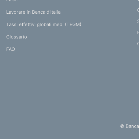
a
U
g
Lavorare in Banca d'Italia
T
e
I
Tassi effettivi globali medi (TEGM)
)
L
Glossario
I
FAQ
© Banca 