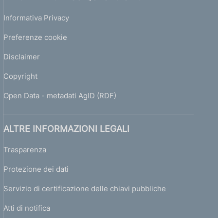
d
Informativa Privacy
e
l
Preferenze cookie
M
i
Disclaimer
n
i
Copyright
s
t
Open Data - metadati AgID (RDF)
r
o
d
ALTRE INFORMAZIONI LEGALI
e
l
Trasparenza
T
Protezione dei dati
e
s
Servizio di certificazione delle chiavi pubbliche
o
r
Atti di notifica
o