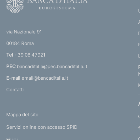
o
o
(
t
t
e
via Nazionale 91
o
r
00184 Roma
r
n
Tel
+39 06 47921
a
PEC
bancaditalia@pec.bancaditalia.it
a
l
E-mail
email@bancaditalia.it
l
Contatti
'
h
o
L
Mappa del sito
m
I
e
Servizi online con accesso SPID
N
p
K
Filiali