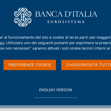
iamo
Compiti
Servizi al cittadino
Pubbli
rmativa
/
Archivio norme
/
Decreto d'urgenza del Ministro dell'econo
ari al funzionamento del sito e cookie di terze parti: per maggior
 Ministro dell'economia
acy
. Utilizzare uno dei seguenti pulsanti per esprimere la propria 
ie non necessari” saranno attivati i soli cookie tecnici interni al 
nte del CICR, del 3 agos
PREFERENZE COOKIE
CHIUDI/RIFIUTA TUTT
le operazioni poste in essere nell'esercizio dell'attivi
G
ENGLISH VERSION
O
T
O