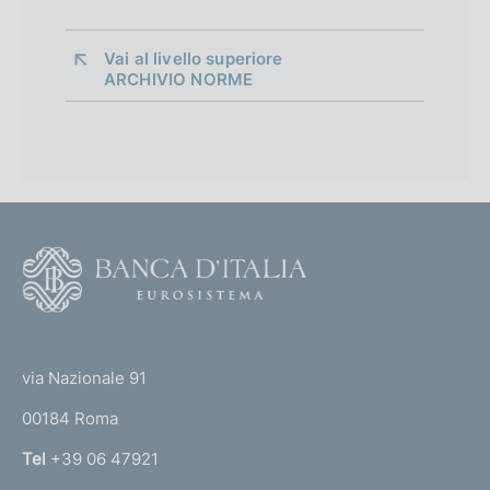
Vai al livello superiore 
ARCHIVIO NORME
D
e
c
r
e
F
t
o
o
o
d
(
t
'
t
u
e
via Nazionale 91
r
o
r
g
00184 Roma
r
e
n
Tel
+39 06 47921
n
a
z