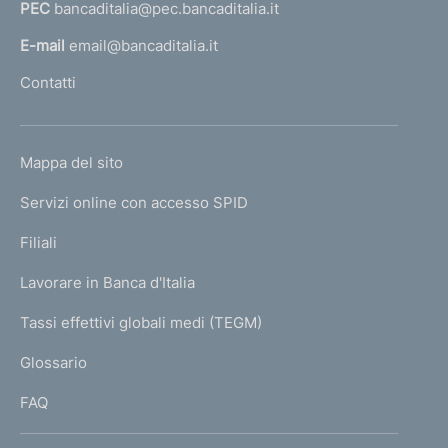
PEC
bancaditalia@pec.bancaditalia.it
a
a
d
l
E-mail
email@bancaditalia.it
e
l
Contatti
l
'
M
h
i
o
n
L
Mappa del sito
m
i
I
s
e
Servizi online con accesso SPID
N
t
p
r
K
Filiali
a
o
U
g
d
Lavorare in Banca d'Italia
T
e
e
I
Tassi effettivi globali medi (TEGM)
l
)
L
T
Glossario
e
I
s
FAQ
o
r