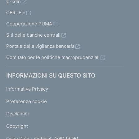
d
€-coin
e
CERTFin
l
2
Cooperazione PUMA
9
m
Siti delle banche centrali
a
Portale della vigilanza bancaria
r
z
Comitato per le politiche macroprudenziali
o
1
INFORMAZIONI SU QUESTO SITO
9
9
Informativa Privacy
5
,
Preferenze cookie
n
.
Disclaimer
7
2
Copyright
0
6
Open Data - metadati AgID (RDF)