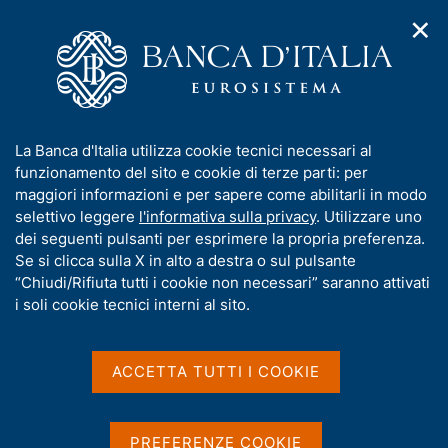
✕
H
A
o
C
p
m
e
r
e
r
i
p
c
Home
/
Compiti
/
m
a
a
Vigilanza sul sistema bancario e finanziario
/
Normativa
/
e
g
n
Archivio norme
/
Delibera 9 febbraio 2000
I
La Banca d'Italia utilizza cookie tecnici necessari al
n
e
e
n
funzionamento del sito e cookie di terze parti: per
u
l
Delibera 9 febbraio 2000
d
f
maggiori informazioni e per sapere come abilitarli in modo
i
s
o
selettivo leggere
l'informativa sulla privacy
. Utilizzare uno
n
i
r
dei seguenti pulsanti per esprimere la propria preferenza.
a
t
Produzione di interessi sugli interessi scaduti
m
Se si clicca sulla X in alto a destra o sul pulsante
v
o
nelle operazioni poste in essere nell’esercizio
i
a
“Chiudi/Rifiuta tutti i cookie non necessari” saranno attivati
g
t
dell’attività bancaria e finanziaria (art. 120,
i soli cookie tecnici interni al sito.
a
i
comma 2, TUB)
z
v
i
a
o
ACCETTA TUTTI I COOKIE
n
s
e
u
Condividi
S
i
t
PREFERENZE COOKIE