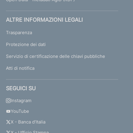
0
3
ALTRE INFORMAZIONI LEGALI
D
Trasparenza
e
c
Protezione dei dati
r
Servizio di certificazione delle chiavi pubbliche
e
t
Atti di notifica
o
d
'
SEGUICI SU
u
r
Instagram
g
e
YouTube
n
X - Banca d’Italia
z
a
X - Ufficio Stampa