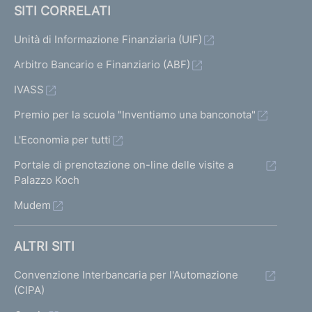
o
SITI CORRELATI
,
P
Unità di Informazione Finanziaria (UIF)
r
Arbitro Bancario e Finanziario (ABF)
e
s
IVASS
i
d
Premio per la scuola "Inventiamo una banconota"
e
L'Economia per tutti
n
t
Portale di prenotazione on-line delle visite a
e
Palazzo Koch
d
Mudem
e
l
C
ALTRI SITI
I
C
Convenzione Interbancaria per l'Automazione
R
(CIPA)
,