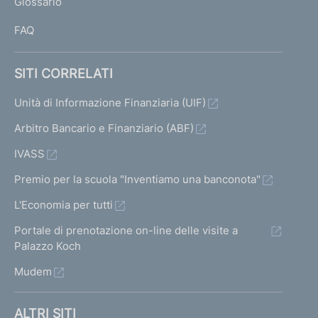
Glossario
e
I
s
FAQ
o
r
o
SITI CORRELATI
,
P
Unità di Informazione Finanziaria (UIF)
r
Arbitro Bancario e Finanziario (ABF)
e
s
IVASS
i
d
Premio per la scuola "Inventiamo una banconota"
e
L'Economia per tutti
n
t
Portale di prenotazione on-line delle visite a
e
Palazzo Koch
d
Mudem
e
l
C
ALTRI SITI