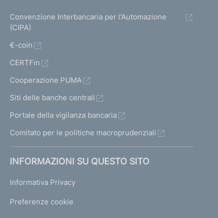
I
C
Convenzione Interbancaria per l'Automazione
R
(CIPA)
,
d
€-coin
e
CERTFin
l
2
Cooperazione PUMA
9
m
Siti delle banche centrali
a
Portale della vigilanza bancaria
r
z
Comitato per le politiche macroprudenziali
o
1
INFORMAZIONI SU QUESTO SITO
9
9
Informativa Privacy
5
,
Preferenze cookie
n
.