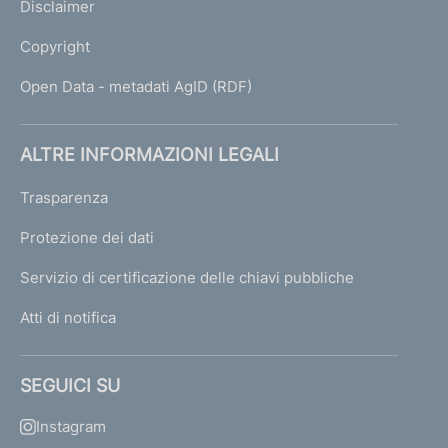
Disclaimer
7
2
Copyright
0
6
Open Data - metadati AgID (RDF)
0
3
ALTRE INFORMAZIONI LEGALI
D
Trasparenza
e
c
Protezione dei dati
r
Servizio di certificazione delle chiavi pubbliche
e
t
Atti di notifica
o
d
'
SEGUICI SU
u
r
Instagram
g