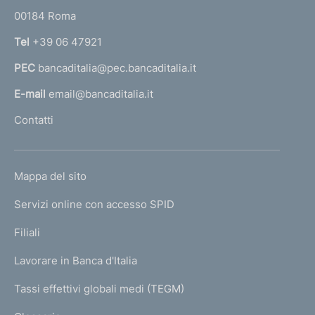
r
g
00184 Roma
r
e
n
Tel
+39 06 47921
n
a
z
PEC
bancaditalia@pec.bancaditalia.it
a
a
d
l
E-mail
email@bancaditalia.it
e
l
Contatti
l
'
M
h
i
o
n
L
Mappa del sito
m
i
I
s
e
Servizi online con accesso SPID
N
t
p
r
K
Filiali
a
o
U
g
d
Lavorare in Banca d'Italia
T
e
e
I
Tassi effettivi globali medi (TEGM)
l
)
L
T