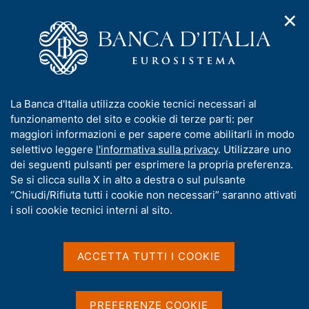
✕
H
A
o
C
p
m
e
r
e
r
i
p
c
Home
/
Compiti
/
m
a
a
Vigilanza sul sistema bancario e finanziario
/
Normativa
/
e
g
n
Archivio norme
/
I
La Banca d'Italia utilizza cookie tecnici necessari al
n
e
e
Decreto d'urgenza del Ministro del Tesoro, Presidente del CICR,
n
funzionamento del sito e cookie di terze parti: per
u
l
del 22 giugno 1993, n. 242632
d
f
maggiori informazioni e per sapere come abilitarli in modo
i
s
o
selettivo leggere
l'informativa sulla privacy
. Utilizzare uno
n
i
Decreto d'urgenza del
r
dei seguenti pulsanti per esprimere la propria preferenza.
a
t
m
Se si clicca sulla X in alto a destra o sul pulsante
v
Ministro del Tesoro,
o
i
a
“Chiudi/Rifiuta tutti i cookie non necessari” saranno attivati
Presidente del CICR, del
g
t
i soli cookie tecnici interni al sito.
a
i
22 giugno 1993, n. 242632
z
v
i
a
o
ACCETTA TUTTI I COOKIE
n
s
Partecipazioni detenibili dagli enti e gruppi
e
u
creditizi
i
PREFERENZE COOKIE