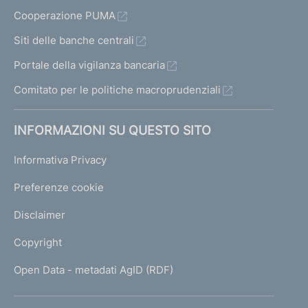
2
Cooperazione PUMA
9
m
Siti delle banche centrali
a
Portale della vigilanza bancaria
r
z
Comitato per le politiche macroprudenziali
o
1
INFORMAZIONI SU QUESTO SITO
9
9
Informativa Privacy
5
,
Preferenze cookie
n
.
Disclaimer
7
2
Copyright
0
6
Open Data - metadati AgID (RDF)
0
3