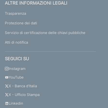
ALTRE INFORMAZIONI LEGALI
D
Trasparenza
e
c
Protezione dei dati
r
Servizio di certificazione delle chiavi pubbliche
e
t
Atti di notifica
o
d
'
SEGUICI SU
u
r
Instagram
g
e
YouTube
n
X - Banca d’Italia
z
a
X - Ufficio Stampa
d
e
Linkedin
l