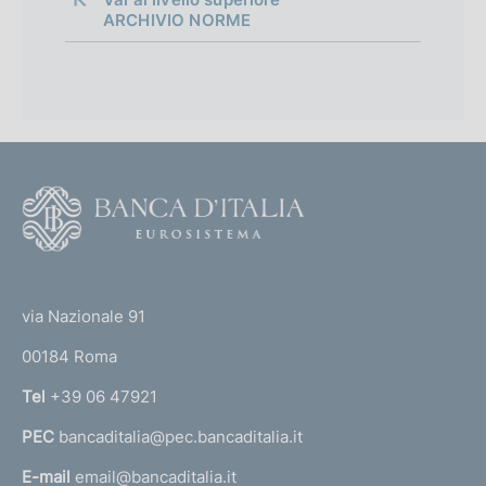
ARCHIVIO NORME
D
e
c
r
e
F
t
o
o
o
d
(
t
'
t
u
e
via Nazionale 91
r
o
r
g
00184 Roma
r
e
n
Tel
+39 06 47921
n
a
z
PEC
bancaditalia@pec.bancaditalia.it
a
a
d
l
E-mail
email@bancaditalia.it