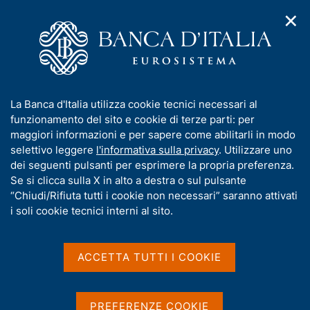
✕
H
A
o
C
p
m
e
r
e
r
i
p
c
Home
/
Compiti
/
m
a
a
Vigilanza sul sistema bancario e finanziario
/
Normativa
/
e
g
n
Archivio norme
/
Delibera 22 aprile 1995
I
La Banca d'Italia utilizza cookie tecnici necessari al
n
e
e
n
funzionamento del sito e cookie di terze parti: per
u
l
Delibera 22 aprile 1995
d
f
maggiori informazioni e per sapere come abilitarli in modo
i
s
o
selettivo leggere
l'informativa sulla privacy
. Utilizzare uno
n
i
r
dei seguenti pulsanti per esprimere la propria preferenza.
a
t
Investimenti immobiliari delle banche (art.
m
Se si clicca sulla X in alto a destra o sul pulsante
v
o
53, comma 3, TUB)
i
a
“Chiudi/Rifiuta tutti i cookie non necessari” saranno attivati
g
t
i soli cookie tecnici interni al sito.
a
i
z
v
i
Condividi
S
a
o
ACCETTA TUTTI I COOKIE
t
n
s
a
e
u
m
i
PREFERENZE COOKIE
p