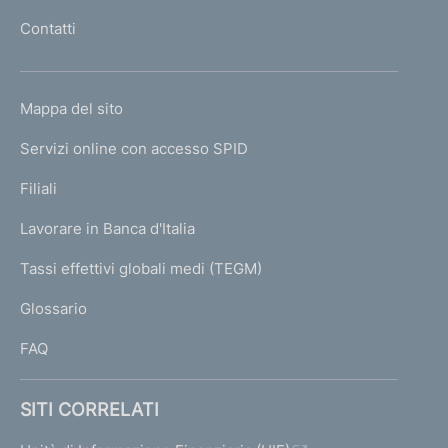
e
l
Contatti
l
'
M
h
i
o
n
L
Mappa del sito
m
i
I
s
e
Servizi online con accesso SPID
N
t
p
r
K
Filiali
a
o
U
g
d
Lavorare in Banca d'Italia
T
e
e
I
Tassi effettivi globali medi (TEGM)
l
)
L
T
Glossario
e
I
s
FAQ
o
r
o
SITI CORRELATI
,
P