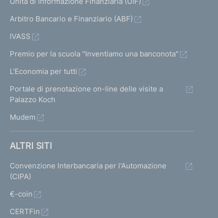
Unità di Informazione Finanziaria (UIF)
r
Arbitro Bancario e Finanziario (ABF)
e
s
IVASS
i
d
Premio per la scuola "Inventiamo una banconota"
e
L'Economia per tutti
n
t
Portale di prenotazione on-line delle visite a
e
Palazzo Koch
d
Mudem
e
l
C
ALTRI SITI
I
C
Convenzione Interbancaria per l'Automazione
R
(CIPA)
,
d
€-coin
e
CERTFin
l