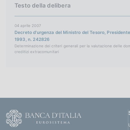
c
Testo della delibera
o
o
k
04 aprile 2007
i
Decreto d'urgenza del Ministro del Tesoro, Presidente
e
1993, n. 242826
:
Determinazione dei criteri generali per la valutazione delle doma
creditizi extracomunitari
F
o
o