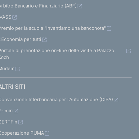
Arbitro Bancario e Finanziario (ABF)
IVASS
Premio per la scuola "Inventiamo una banconota"
L'Economia per tutti
Portale di prenotazione on-line delle visite a Palazzo
Koch
Mudem
ALTRI SITI
Convenzione Interbancaria per l'Automazione (CIPA)
€-coin
CERTFin
Cooperazione PUMA