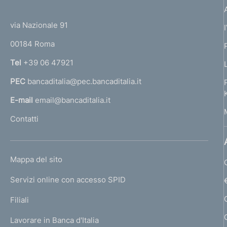
(
t
t
e
via Nazionale 91
o
r
00184 Roma
r
n
Tel
+39 06 47921
a
PEC
bancaditalia@pec.bancaditalia.it
a
l
E-mail
email@bancaditalia.it
l
Contatti
'
h
o
L
Mappa del sito
m
I
e
Servizi online con accesso SPID
N
p
K
Filiali
a
U
g
Lavorare in Banca d'Italia
T