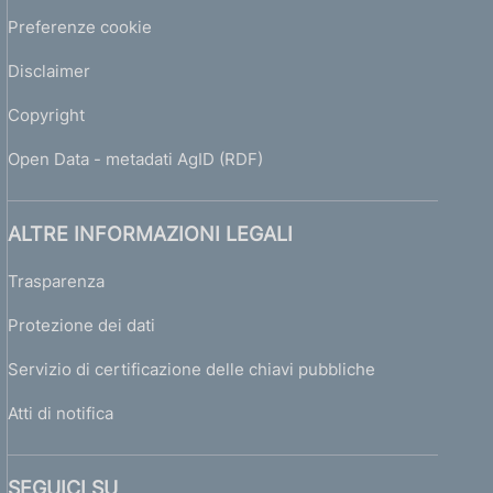
l
Preferenze cookie
M
i
Disclaimer
n
i
Copyright
s
t
Open Data - metadati AgID (RDF)
r
o
d
ALTRE INFORMAZIONI LEGALI
e
l
Trasparenza
T
Protezione dei dati
e
s
Servizio di certificazione delle chiavi pubbliche
o
r
Atti di notifica
o
,
P
SEGUICI SU