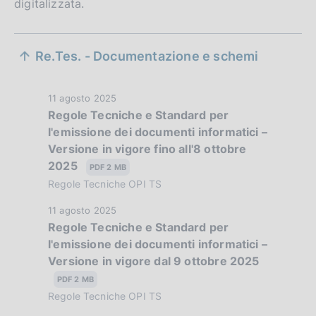
digitalizzata.
S
Re.Tes. - Documentazione e schemi
e
z
D
11 agosto 2025
Regole Tecniche e Standard per
i
a
l'emissione dei documenti informatici –
t
o
Versione in vigore fino all'8 ottobre
a
2025
n
P
PDF 2 MB
u
Regole Tecniche OPI TS
e
b
D
11 agosto 2025
d
b
Regole Tecniche e Standard per
a
l
i
l'emissione dei documenti informatici –
t
i
Versione in vigore dal 9 ottobre 2025
a
a
c
P
PDF 2 MB
a
p
u
Regole Tecniche OPI TS
z
b