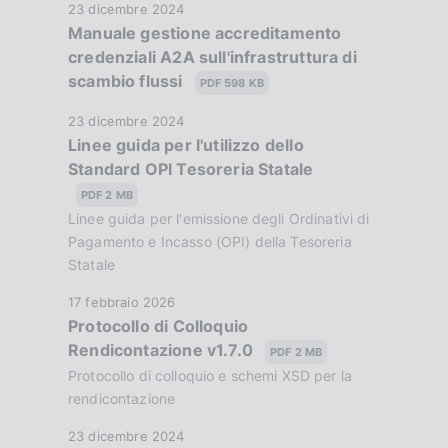
p
i
D
23 dicembre 2024
b
o
Manuale gestione accreditamento
a
r
l
n
credenziali A2A sull'infrastruttura di
t
i
o
e
scambio flussi
a
PDF 598 KB
c
:
P
f
a
D
23 dicembre 2024
:
u
z
Linee guida per l'utilizzo dello
a
o
b
i
Standard OPI Tesoreria Statale
t
b
n
o
a
PDF 2 MB
l
n
P
d
Linee guida per l'emissione degli Ordinativi di
i
e
u
Pagamento e Incasso (OPI) della Tesoreria
c
i
:
b
Statale
a
:
b
m
z
D
17 febbraio 2026
l
i
Protocollo di Colloquio
a
e
i
o
Rendicontazione v1.7.0
t
PDF 2 MB
c
n
n
a
Protocollo di colloquio e schemi XSD per la
a
e
P
t
rendicontazione
z
:
u
i
o
D
23 dicembre 2024
:
b