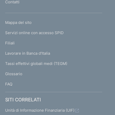
Contatti
'
h
o
L
Mappa del sito
m
I
e
Servizi online con accesso SPID
N
p
K
Filiali
a
U
g
Lavorare in Banca d'Italia
T
e
I
Tassi effettivi globali medi (TEGM)
)
L
Glossario
I
FAQ
SITI CORRELATI
Unità di Informazione Finanziaria (UIF)