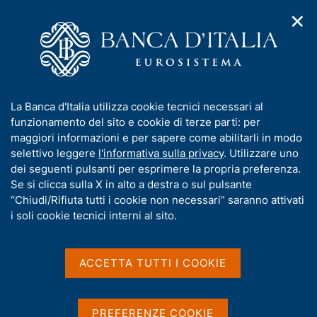
✕
H
A
o
C
p
m
e
r
e
r
i
p
c
Home
/
Compiti
/
Tesoreria
/
Programma Re.Tes.
m
a
a
e
g
n
Programma Re.Tes.
I
La Banca d'Italia utilizza cookie tecnici necessari al
n
e
e
n
funzionamento del sito e cookie di terze parti: per
u
l
d
f
maggiori informazioni e per sapere come abilitarli in modo
i
s
Le innovazioni apportate al Servizio di
o
selettivo leggere
l'informativa sulla privacy
. Utilizzare uno
n
i
Tesoreria dello Stato
r
dei seguenti pulsanti per esprimere la propria preferenza.
a
t
m
Se si clicca sulla X in alto a destra o sul pulsante
v
o
i
a
“Chiudi/Rifiuta tutti i cookie non necessari” saranno attivati
g
t
i soli cookie tecnici interni al sito.
a
Condividi
i
S
z
t
v
i
a
a
o
ACCETTA TUTTI I COOKIE
m
n
s
p
e
u
a
i
IN QUESTA PAGINA
PREFERENZE COOKIE
l