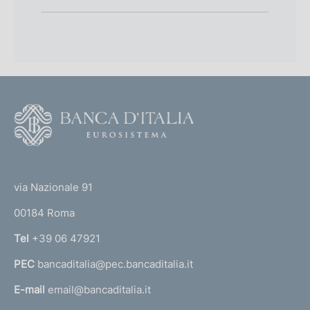
F
o
o
(
t
t
e
via Nazionale 91
o
r
00184 Roma
r
n
Tel
+39 06 47921
a
PEC
bancaditalia@pec.bancaditalia.it
a
l
E-mail
email@bancaditalia.it
l