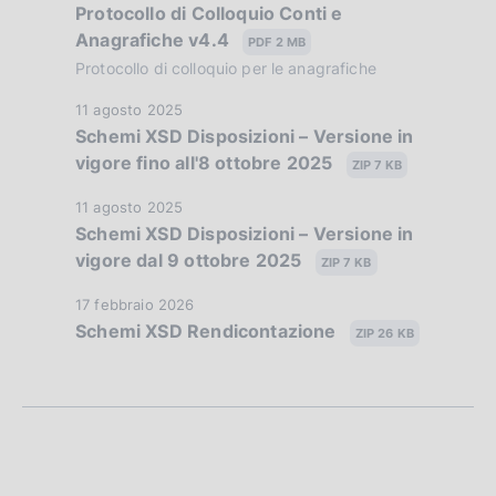
o
Protocollo di Colloquio Conti e
a
b
n
Anagrafiche v4.4
t
PDF 2 MB
l
e
a
Protocollo di colloquio per le anagrafiche
i
:
P
c
D
11 agosto 2025
:
u
a
Schemi XSD Disposizioni – Versione in
a
b
z
vigore fino all'8 ottobre 2025
t
ZIP 7 KB
b
i
a
l
D
11 agosto 2025
o
P
i
Schemi XSD Disposizioni – Versione in
a
n
u
c
vigore dal 9 ottobre 2025
t
e
ZIP 7 KB
b
a
a
:
b
D
z
17 febbraio 2026
P
:
l
Schemi XSD Rendicontazione
a
i
ZIP 26 KB
u
i
t
o
b
c
a
n
b
a
P
e
l
z
u
:
i
i
b
:
c
o
b