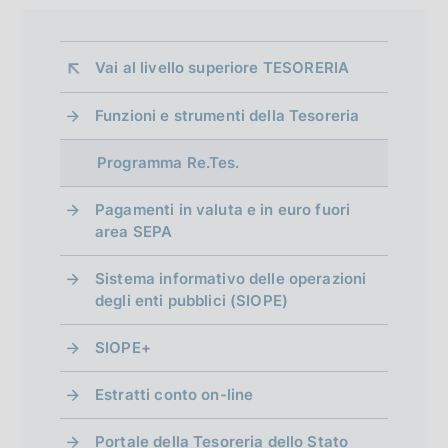
a
n
l
z
e
i
i
:
c
Vai al livello superiore 
TESORERIA
o
:
a
n
z
Funzioni e strumenti della Tesoreria
e
i
:
Programma Re.Tes.
o
:
n
Pagamenti in valuta e in euro fuori
e
area SEPA
:
:
Sistema informativo delle operazioni
degli enti pubblici (SIOPE)
SIOPE+
Estratti conto on-line
Portale della Tesoreria dello Stato