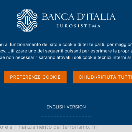
iamo
Compiti
Servizi al cittadino
Pubbli
ti dell'Unità e l'organizzazione della vigilanza
ari al funzionamento del sito e cookie di terze parti: per maggior
 l'organizzazione della
acy
. Utilizzare uno dei seguenti pulsanti per esprimere la propria 
ie non necessari” saranno attivati i soli cookie tecnici interni al 
PREFERENZE COOKIE
CHIUDI/RIFIUTA TUTT
G
ENGLISH VERSION
O
ne e Normativa Antiriciclaggio
, svolge compiti di
T
O
io e al finanziamento del terrorismo. In