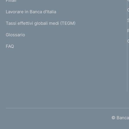
Filiali
a
U
g
Lavorare in Banca d'Italia
T
e
I
Tassi effettivi globali medi (TEGM)
)
L
Glossario
I
FAQ
© Banca 