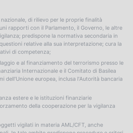
zionale, di rilievo per le proprie finalità
tuni rapporti con il Parlamento, il Governo, le altre
vigilanza; predispone la normativa secondaria in
 questioni relative alla sua interpretazione; cura la
ativi di competenza;
iclaggio e al finanziamento del terrorismo presso le
nanziaria Internazionale e il Comitato di Basilea
mi dell'Unione europea, inclusa l'Autorità bancaria
lanza estere e le istituzioni finanziarie
fforzamento della cooperazione per la vigilanza
soggetti vigilati in materia AML/CFT, anche
nali. In tale ambito predispone procedure e criteri