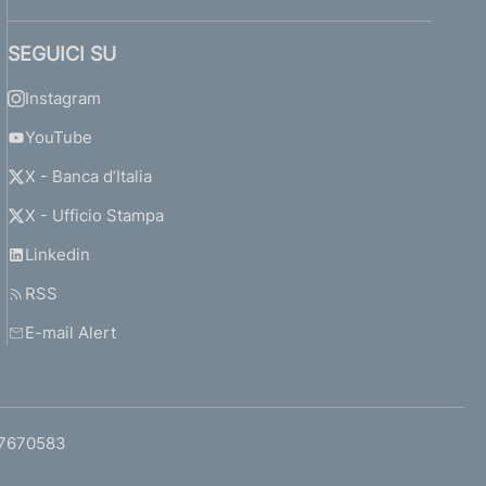
SEGUICI SU
Instagram
YouTube
X - Banca d’Italia
X - Ufficio Stampa
Linkedin
RSS
E-mail Alert
97670583