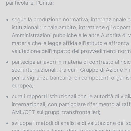
particolare, l'Unità:
c
o
o
segue la produzione normativa, internazionale e na
k
istituzionali; in tale ambito, intrattiene gli oppor
i
Amministrazioni pubbliche e le altre Autorità di 
e
:
materia che la legge affida all'Istituto e affronta
valutazione dell'impatto dei provvedimenti norm
partecipa ai lavori in materia di contrasto al ric
sedi internazionali, tra cui il Gruppo di Azione Fi
per la vigilanza bancaria, e i competenti organis
europea;
cura i rapporti istituzionali con le autorità di vigi
internazionali, con particolare riferimento al ra
AML/CFT sui gruppi transfrontalieri;
sviluppa i metodi di analisi e di valutazione dei 
partecipando ai lavori degli organismi internazio