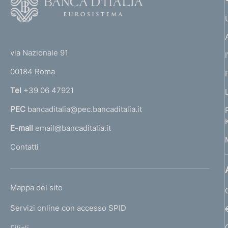
o
o
(
t
t
e
via Nazionale 91
o
r
00184 Roma
r
n
Tel
+39 06 47921
a
PEC
bancaditalia@pec.bancaditalia.it
a
l
E-mail
email@bancaditalia.it
l
Contatti
'
h
o
L
Mappa del sito
m
I
e
Servizi online con accesso SPID
N
p
K