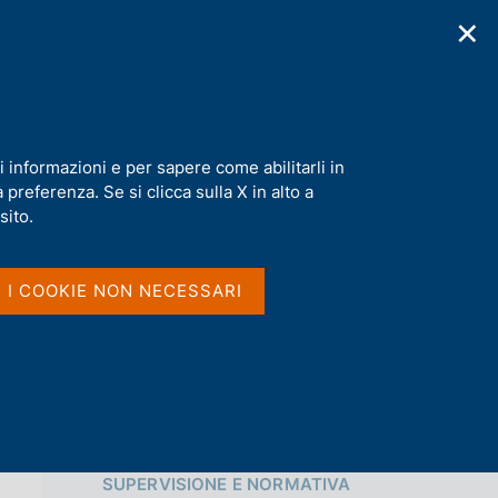
✕
cazioni
Statistiche
Media
|
IT
C
e
r
c
a
i informazioni e per sapere come abilitarli in
n
preferenza. Se si clicca sulla X in alto a
e
Condividi
l
sito.
s
i
S
t
I I COOKIE NON NECESSARI
t
o
a
m
p
a
l
a
p
Vai al livello superiore 
a
SUPERVISIONE E NORMATIVA