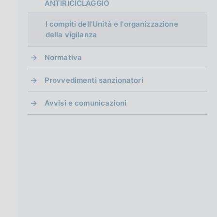
g
ANTIRICICLAGGIO
i
n
I compiti dell'Unità e l'organizzazione
a
della vigilanza
Normativa
Provvedimenti sanzionatori
Avvisi e comunicazioni